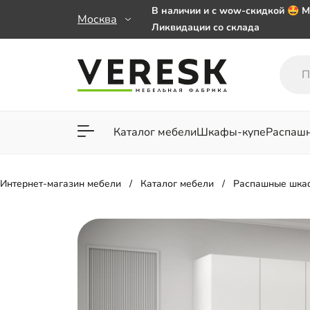
В наличии и с wow-скидкой 🤩 М
Москва
Ликвидации со склада
Мебель на заказ. Выбирайте 🎁
заказе от 50 000 ₽
Важно! Наш Whatsapp переехал
+79101813475 💌
Каталог мебели
Шкафы-купе
Распаш
Для гостиной
Для спа
Интернет-магазин мебели
Каталог мебели
Распашные шка