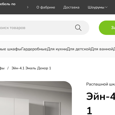
ебель по
О фабрике
Доставка
Шоурумы
🎁🎁 при
З
 на номер
ные шкафы
Гардеробные
Для кухни
Для детской
Для ванной
льни
фы
Эйн-4.1 Эмаль Декор 1
Распашной ш
Эйн-4
1