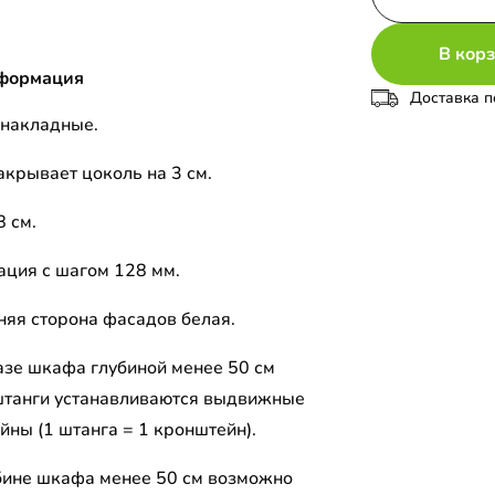
В кор
формация
Доставка п
накладные.
акрывает цоколь на 3 см.
8 см.
ция с шагом 128 мм.
няя сторона фасадов белая.
азе шкафа глубиной менее 50 см
штанги устанавливаются выдвижные
йны (1 штанга = 1 кронштейн).
бине шкафа менее 50 см возможно