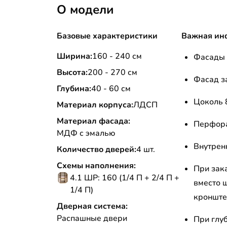
О модели
Базовые характеристики
Важная ин
Ширина:
160 - 240 см
Фасады 
Высота:
200 - 270 см
Фасад з
Глубина:
40 - 60 см
Цоколь 
Материал корпуса:
ЛДСП
Материал фасада:
Перфора
МДФ с эмалью
Внутрен
Количество дверей:
4 шт.
Схемы наполнения:
При зак
4.1 ШР: 160 (1/4 П + 2/4 П +
вместо 
1/4 П)
кронште
Дверная система:
Распашные двери
При глу