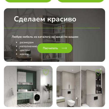
Сделаем красиво
Любую мебель из каталога на заказ по вашим:
размерам
наполнению
Посчитать
цветам
идеям