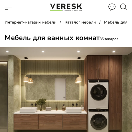
Интернет-магазин мебели
Каталог мебели
Мебель для в
Мебель для ванных комнат
85 товаров
ина
 над инсталляцией
есная тумба в ванную комнату
 под стиральную машину