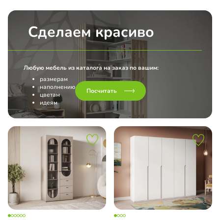
Сделаем красиво
Любую мебель из каталога на заказ по вашим:
размерам
наполнению
Посчитать
цветам
идеям