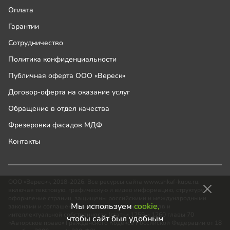
Оплата
Гарантии
Сотрудничество
Политика конфиденциальности
Публичная оферта ООО «Вереск»
Договор-оферта на оказание услуг
Обращение в отдел качества
Фрезеровки фасадов МДФ
Контакты
ООО «Вереск», 2018-2026. Все ресурсы сайта www.shkaf-kupe.ru,
включая текстовую, графическую и видео информацию, структуру и
оформление страниц, защищены российскими и международными
Мы используем
cookie,
законами и соглашениями об охране авторских прав и
интеллектуальной собственности (статьи 1259 и 1260 главы 70
чтобы сайт был удобным
«Авторское право» Гражданского Кодекса Российской Федерации от 18