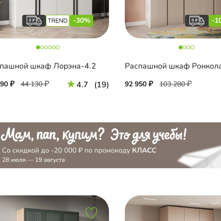
-30%
-1
пашной шкаф Лорэна-4.2
890
44 130
4.7
(19)
92 950
103 280