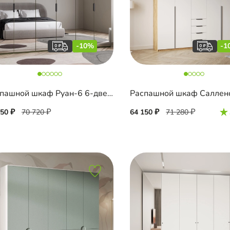
-10%
-1
Распашной шкаф Руан-6 6-дверный
650
70 720
64 150
71 280