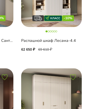
0%
-10%
Распашной шкаф угловой Санторини-600 Лайф
Распашной шкаф Лесама-4.4
62 650
69 610