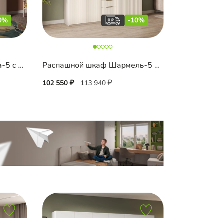
0%
-10%
Распашной шкаф Ронкола-5 с антресолью
Распашной шкаф Шармель-5 Лайф с ящиками и антресолью
102 550
113 940