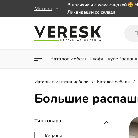
В наличии и с wow-скидкой 🤩 М
Москва
Ликвидации со склада
Мебель на заказ. Выбирайте 🎁
заказе от 50 000 ₽
Важно! Наш Whatsapp переехал
+79101813475 💌
Каталог мебели
Шкафы-купе
Распаш
Для гостиной
Для спа
Интернет-магазин мебели
Каталог мебели
Большие распа
Тип товара
Витрина