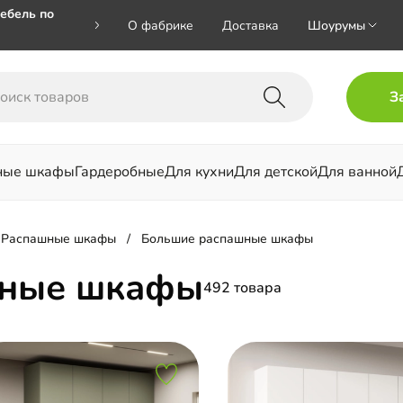
ебель по
О фабрике
Доставка
Шоурумы
🎁🎁 при
З
 на номер
ные шкафы
Гардеробные
Для кухни
Для детской
Для ванной
льни
Распашные шкафы
Большие распашные шкафы
шные шкафы
492 товара