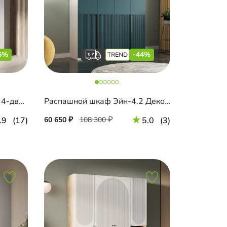
5%
-44%
Распашной шкаф Монс-4 4-дверный
Распашной шкаф Эйн-4.2 Декор 1
.9
(17)
60 650
108 300
5.0
(3)