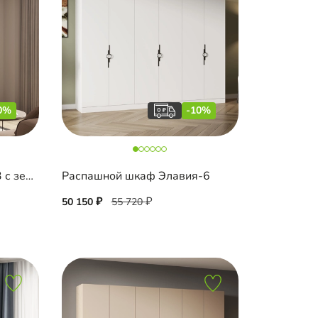
0%
-10%
Распашной шкаф Капса-3 с зеркалом и антресолью
Распашной шкаф Элавия-6
50 150
55 720