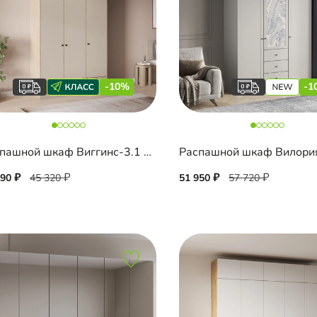
-10%
-1
Распашной шкаф Виггинс-3.1 с антресолью
Распашной шкаф Вилори
790
45 320
51 950
57 720