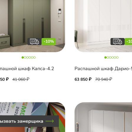
-10%
-1
пашной шкаф Капса-4.2
Распашной шкаф Дарио-
950
41 060
63 850
70 940