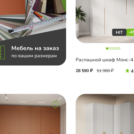
-4
28 590
51 980
4