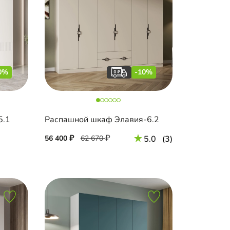
0%
-10%
5.1
Распашной шкаф Элавия-6.2
56 400
62 670
5.0
(3)