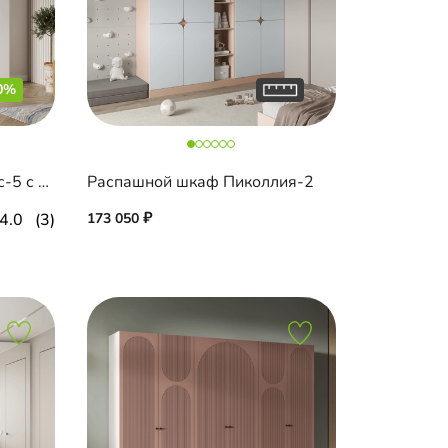
0%
Распашной шкаф Салленс-5 с антресолью
Распашной шкаф Пиколлия-2
4.0
(3)
173 050