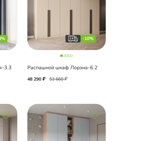
0%
-10%
я-3.3
Распашной шкаф Лорэна-6.2
48 290
53 660