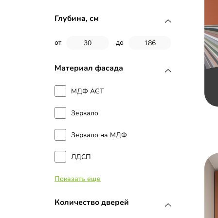
Глубина, см
от
до
Материал фасада
МДФ AGT
Зеркало
Зеркало на МДФ
ЛДСП
Показать еще
Наборные планки МДФ
Стекло
Количество дверей