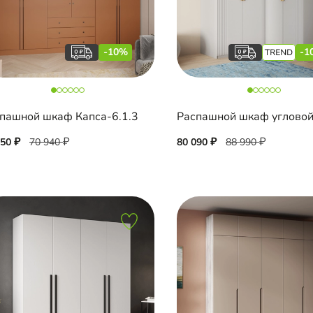
-10%
-1
пашной шкаф Капса-6.1.3
850
70 940
80 090
88 990