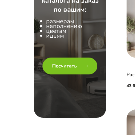
каталога на заказ
по вашим:
размерам
наполнению
цветам
идеям
Посчитать
Рас
43 