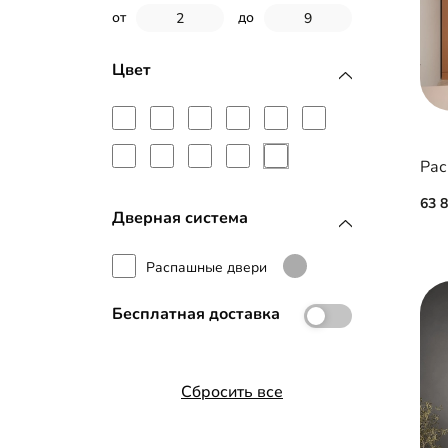
МДФ с пленкой ПВХ
от
до
МДФ с эмалью
Цвет
Планки МДФ
Рамка МДФ
Рас
Зеркало с фацетом 10 мм
63 
Дверная система
Распашные двери
Бесплатная доставка
Сбросить все