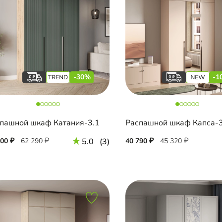
-30%
-1
пашной шкаф Катания-3.1
600
62 290
5.0
(3)
40 790
45 320