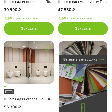
Шкаф над инсталляцией Тосса-4
Шкаф в ванную комнату Порто-4
 в ванную комнату
30 990
47 550
есной шкаф
Доступно для доставки
Доступно для доставки
Заказать
Заказать
ирочная
до
до
до
Шкаф над инсталляцией Пьоджа-1
56 300