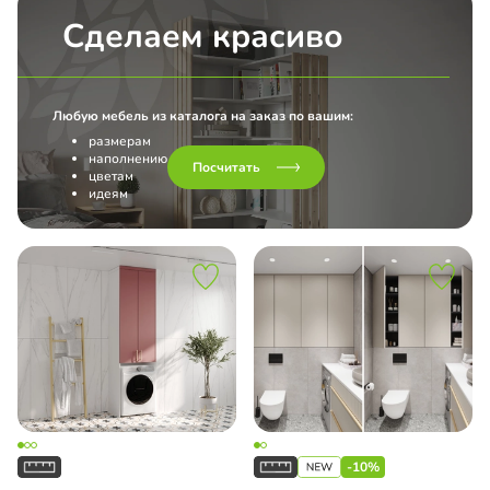
Сделаем красиво
Любую мебель из каталога на заказ по вашим:
размерам
наполнению
Посчитать
цветам
идеям
-10%