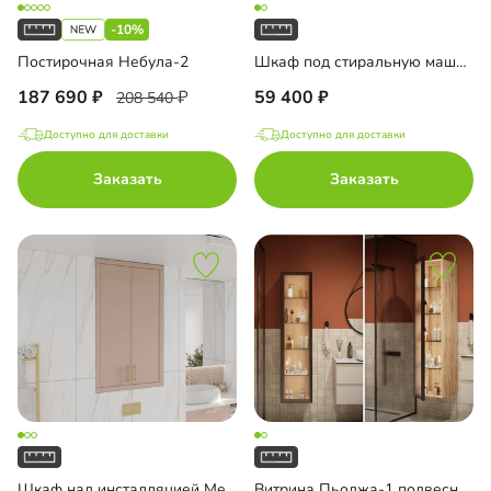
-10%
Постирочная Небула-2
Шкаф под стиральную машину Пьоджа-4
187 690
59 400
208 540
Доступно для доставки
Доступно для доставки
Заказать
Заказать
Шкаф над инсталляцией Ментон-4
Витрина Пьоджа-1 подвесная