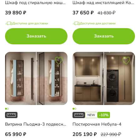
Шкаф под стиральную машину Ментон-1
Шкаф над инсталляцией Колланда-2
39 890
37 650
41 830
Доступно для доставки
Доступно для доставки
Заказать
Заказать
-10%
Витрина Пьоджа-3 подвесная
Постирочная Небула-4
65 990
205 190
227 990