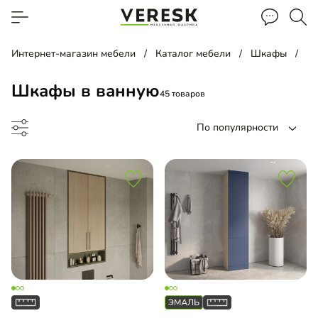
Интернет-магазин мебели
Каталог мебели
Шкафы
Ш
Шкафы в ванную
45 товаров
По популярности
ина
 над инсталляцией
 под стиральную машину