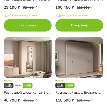
29 190
100 450
32 430
111 610
Доступно для доставки
Доступно для доставки
В корзину
В корзину
-10%
-10%
Распашной шкаф Капса-3 с зеркалом и антресолью
Распашной шкаф Вильена-5.3 с антресолью
40 790
118 590
45 320
131 770