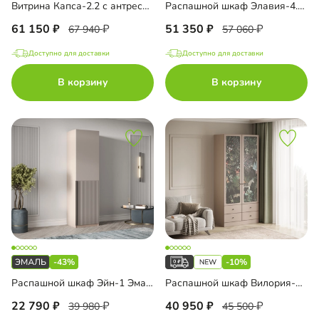
Витрина Капса-2.2 с антресолью
Распашной шкаф Элавия-4.4 с антресолью
61 150
51 350
67 940
57 060
Доступно для доставки
Доступно для доставки
В корзину
В корзину
-43%
-10%
Распашной шкаф Эйн-1 Эмаль Декор 1
Распашной шкаф Вилория-2.4
22 790
40 950
39 980
45 500