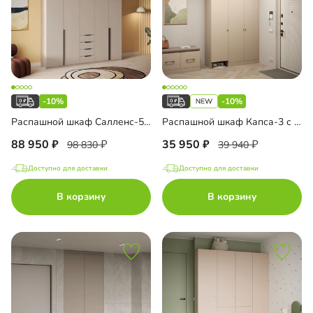
-10%
-10%
Распашной шкаф Салленс-5 Премиум с антресолью
Распашной шкаф Капса-3 с нишей под пылесос и антресолью
88 950
35 950
98 830
39 940
Доступно для доставки
Доступно для доставки
В корзину
В корзину