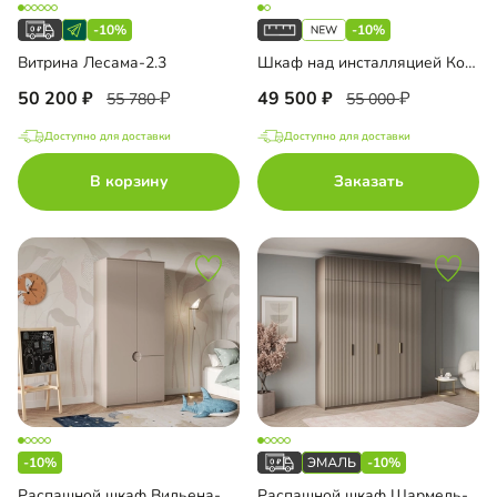
-10%
-10%
Витрина Лесама-2.3
Шкаф над инсталляцией Колланда-2
50 200
49 500
55 780
55 000
Доступно для доставки
Доступно для доставки
В корзину
Заказать
-10%
-10%
Распашной шкаф Вильена-2.3
Распашной шкаф Шармель-4.1 Лайф Эмаль с антресолью