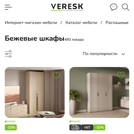
Интернет-магазин мебели
Каталог мебели
Распашные ш
Бежевые шкафы
493 товара
По популярности
 навесной
ый шкаф
-10%
-10%
ина