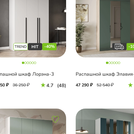
-40%
-1
пашной шкаф Лорэна-3
750
36 250
4.7
(48)
47 290
52 540