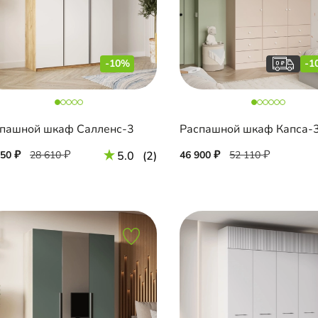
-10%
-1
пашной шкаф Салленс-3
Распашной шкаф Капса-3
750
28 610
5.0
(2)
46 900
52 110