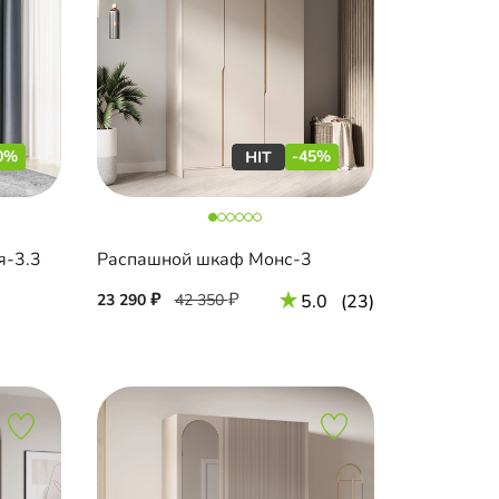
0%
-45%
я-3.3
Распашной шкаф Монс-3
23 290
42 350
5.0
(23)