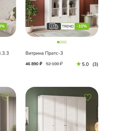
0%
-10%
.3.3
Витрина Пратс-3
46 890
52 100
5.0
(3)