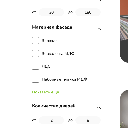
от
до
Материал фасада
Зеркало
Зеркало на МДФ
ЛДСП
Наборные планки МДФ
Показать еще
Стекло
МДФ с пленкой ПВХ
Количество дверей
МДФ с эмалью
от
до