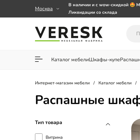
В наличии и с wow-скидкой 🤩 М
Москва
Ликвидации со склада
Мебель на заказ. Выбирайте 🎁
заказе от 50 000 ₽
Важно! Наш Whatsapp переехал
+79101813475 💌
Каталог мебели
Шкафы-купе
Распаш
Для гостиной
Для спа
Интернет-магазин мебели
Каталог мебели
Распашные шкаф
Тип товара
Витрина