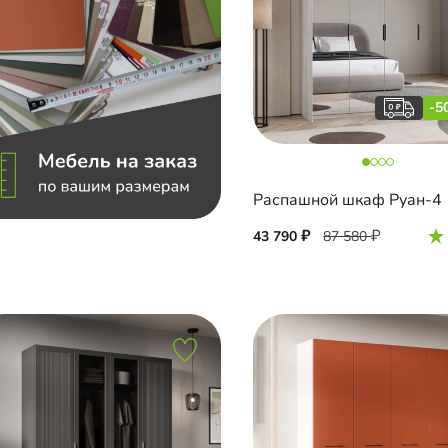
-5
Распашной шкаф Руан-4
43 790
87 580