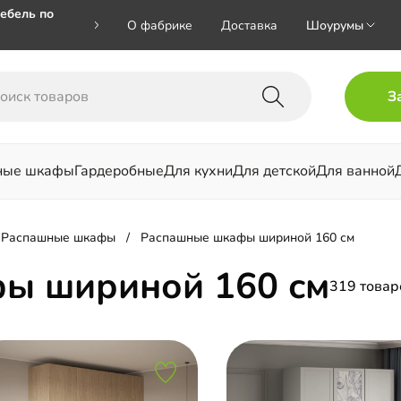
ебель по
О фабрике
Доставка
Шоурумы
🎁🎁 при
З
 на номер
ные шкафы
Гардеробные
Для кухни
Для детской
Для ванной
льни
Распашные шкафы
Распашные шкафы шириной 160 см
ы шириной 160 см
319 товар