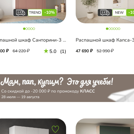
-10%
-1
Распашной шкаф Санторини-3 Лайф с антресолью
800
64 220
5.0
(1)
47 690
52 990