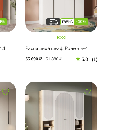
0%
-10%
4.1
Распашной шкаф Ронкола-4
55 690
61 880
5.0
(1)