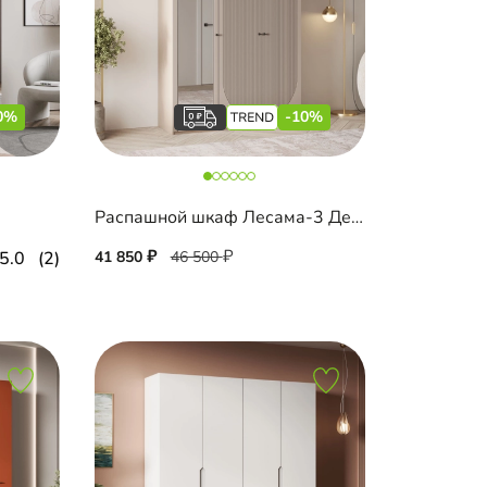
0%
-10%
Распашной шкаф Лесама-3 Декор 5 с зеркалом
5.0
(2)
41 850
46 500