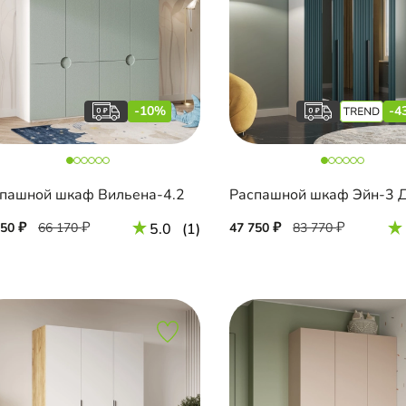
-10%
-4
пашной шкаф Вильена-4.2
Распашной шкаф Эйн-3 Д
550
66 170
5.0
(1)
47 750
83 770