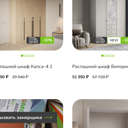
-10%
-1
пашной шкаф Капса-4.1
Распашной шкаф Вилори
590
39 540
51 950
57 720