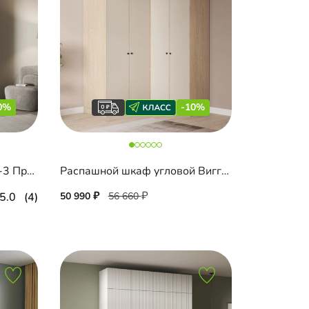
0%
-10%
Распашной шкаф Элавия-3 Премиум с зеркалом и антресолью
Распашной шкаф угловой Виггинс-2.2 600
5.0
(4)
50 990
56 660