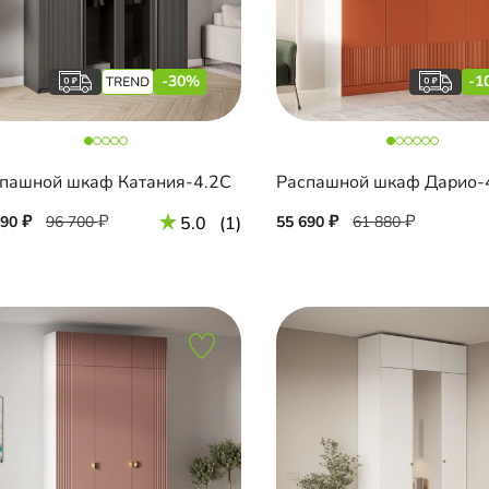
-30%
-1
пашной шкаф Катания-4.2С
Распашной шкаф Дарио-
690
96 700
5.0
(1)
55 690
61 880