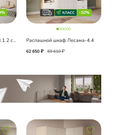
0%
-10%
Распашной шкаф Капса-3.1.2 с зеркалом и антресолью
Распашной шкаф Лесама-4.4
62 650
69 610