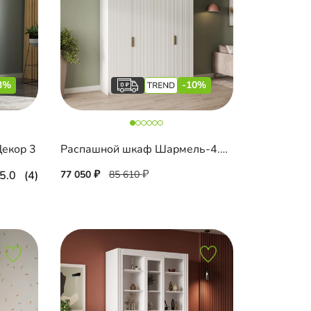
3%
-10%
екор 3
Распашной шкаф Шармель-4.2 Лайф с антресолью
5.0
(4)
77 050
85 610