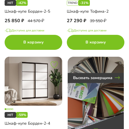
-42%
-31%
ный шкаф-купе
Шкаф-купе Борден-2-5
Шкаф-купе Тофина-2
25 850
27 290
44 570
39 550
Доступно для доставки
Доступно для доставки
до
В корзину
В корзину
до
до
-59%
до
Шкаф-купе Борден-2-4