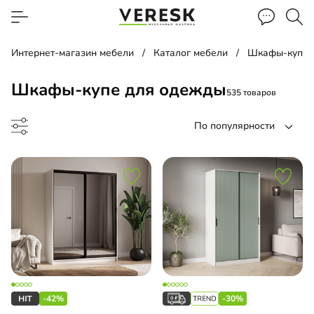
Интернет-магазин мебели
Каталог мебели
Шкафы-купе
Шкафы-купе для одежды
535 товаров
По популярности
ф-купе
-купе угловой
-42%
-30%
-купе встроенный