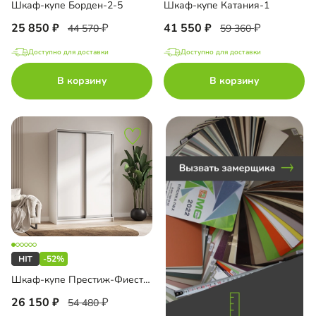
Шкаф-купе Борден-2-5
Шкаф-купе Катания-1
25 850
41 550
44 570
59 360
Доступно для доставки
Доступно для доставки
до
В корзину
В корзину
до
до
-52%
до
Шкаф-купе Престиж-Фиеста 2 двери
26 150
54 480