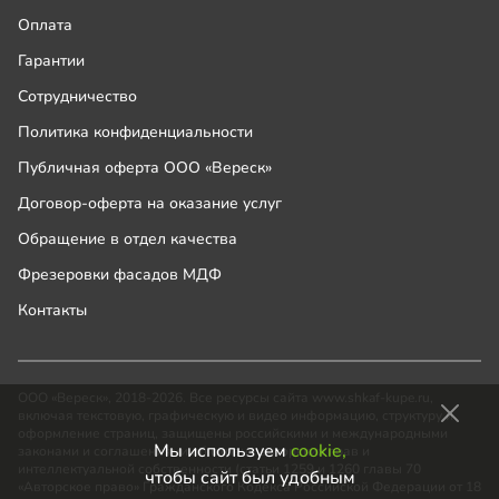
Оплата
Гарантии
Сотрудничество
Политика конфиденциальности
Публичная оферта ООО «Вереск»
Договор-оферта на оказание услуг
Обращение в отдел качества
Фрезеровки фасадов МДФ
Контакты
ООО «Вереск», 2018-2026. Все ресурсы сайта www.shkaf-kupe.ru,
включая текстовую, графическую и видео информацию, структуру и
оформление страниц, защищены российскими и международными
Мы используем
cookie,
законами и соглашениями об охране авторских прав и
интеллектуальной собственности (статьи 1259 и 1260 главы 70
чтобы сайт был удобным
«Авторское право» Гражданского Кодекса Российской Федерации от 18