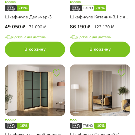
-31%
-30%
Шкаф-купе Дельмар-3
Шкаф-купе Катания-3.1 с антресолью
49 050
86 190
71 090
123 130
Доступно для доставки
Доступно для доставки
В корзину
В корзину
-10%
-10%
Шкаф-купе угловой Борден-5-4 1200 Премиум
Шкаф-купе Салленс-2-4