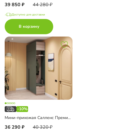
39 850
44 280
Доступно для доставки
В корзину
-10%
Мини-прихожая Салленс Премиум торцевая с антресолью
36 290
40 320