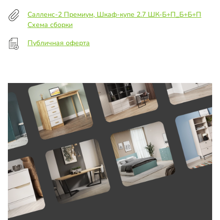
Салленс-2 Премиум, Шкаф-купе 2.7 ШК-Б+П_Б+Б+П
Схема сборки
Публичная оферта