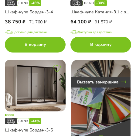
-46%
-30%
Шкаф-купе Борден-3-4
Шкаф-купе Катания-3.1 с зеркалом
до
38 750
64 100
71 760
91 570
Доступно для доставки
Доступно для доставки
до
В корзину
В корзину
до
ало
ало на МДФ
-44%
Шкаф-купе Борден-3-5
ало с пескоструйным рисунком