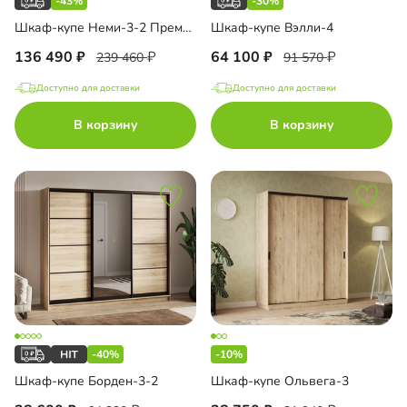
-43%
-30%
Шкаф-купе Неми-3-2 Премиум
Шкаф-купе Вэлли-4
136 490
64 100
239 460
91 570
Доступно для доставки
Доступно для доставки
В корзину
В корзину
-40%
-10%
Шкаф-купе Борден-3-2
Шкаф-купе Ольвега-3