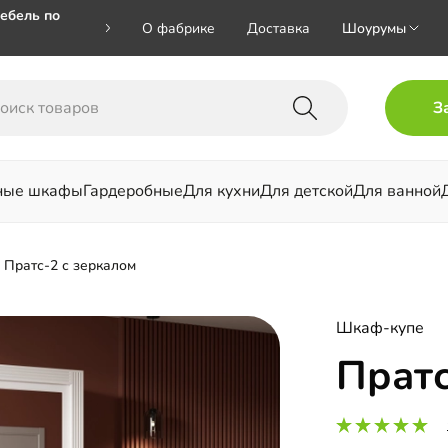
ебель по
О фабрике
Доставка
Шоурумы
🎁🎁 при
З
 на номер
ные шкафы
Гардеробные
Для кухни
Для детской
Для ванной
льни
Пратс-2 с зеркалом
Шкаф-купе
Пратс