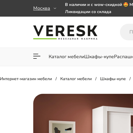
В наличии и с wow-скидкой 🤩 М
Москва
Ликвидации со склада
Мебель на заказ. Выбирайте 🎁
заказе от 50 000 ₽
Важно! Наш Whatsapp переехал
+79101813475 💌
Каталог мебели
Шкафы-купе
Распаш
Для гостиной
Для спа
Интернет-магазин мебели
Каталог мебели
Шкафы-купе