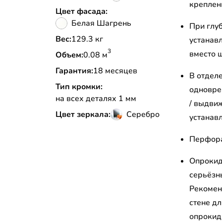
креплени
Цвет фасада:
Белая Шагрень
При глу
Вес:
129.3 кг
устанав
3
вместо ш
Объем:
0.08 м
Гарантия:
18 месяцев
В отдел
Тип кромки:
одновре
на всех деталях 1 мм
/ выдви
Цвет зеркала:
Серебро
устанав
Перфора
Опрокид
серьёзн
Рекомен
стене д
опрокид