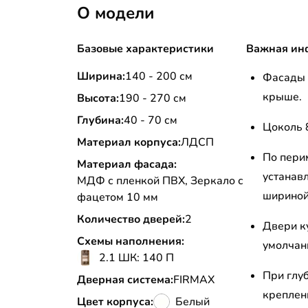
О модели
Базовые характеристики
Важная ин
Ширина:
140 - 200 см
Фасады 
крыше.
Высота:
190 - 270 см
Глубина:
40 - 70 см
Цоколь 
Материал корпуса:
ЛДСП
По пери
Материал фасада:
устанав
МДФ с пленкой ПВХ, Зеркало с
шириной
фацетом 10 мм
Количество дверей:
2
Двери к
Схемы наполнения:
умолчан
2.1 ШК: 140 П
При глу
Дверная система:
FIRMAX
креплен
Цвет корпуса:
Белый