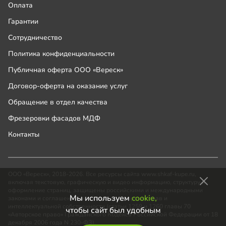
Оплата
Гарантии
Сотрудничество
Политика конфиденциальности
Публичная оферта ООО «Вереск»
Договор-оферта на оказание услуг
Обращение в отдел качества
Фрезеровки фасадов МДФ
Контакты
ООО «Вереск», 2018-2026. Все ресурсы сайта www.shkaf-kupe.ru,
включая текстовую, графическую и видео информацию, структуру и
оформление страниц, защищены российскими и международными
Мы используем
cookie,
законами и соглашениями об охране авторских прав и
интеллектуальной собственности (статьи 1259 и 1260 главы 70
чтобы сайт был удобным
«Авторское право» Гражданского Кодекса Российской Федерации от 18
декабря 2006 года N 230-ФЗ).