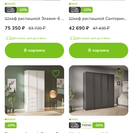
-10%
-10%
Шкаф распашной Элавия-6 Премиум
Шкаф распашной Санторини-3 Лайф с зеркалом
75 350
42 690
83 720
47 430
Доступно для доставки
Доступно для доставки
В корзину
В корзину
-10%
-30%