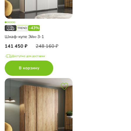
-43%
Шкаф-купе Эйн-3-1
141 450
248 160
Доступно для доставки
В корзину