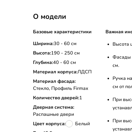
О модели
Базовые характеристики
Важная ин
Ширина:
30 - 60 см
Высота ц
Высота:
190 - 250 см
Фасады 
Глубина:
40 - 60 см
см.
Материал корпуса:
ЛДСП
Ручка н
Материал фасада:
см от по
Стекло, Профиль Firmax
Количество дверей:
1
При высо
Дверная система:
устанавл
Распашные двери
При высо
Цвет корпуса:
Белый
устанавл