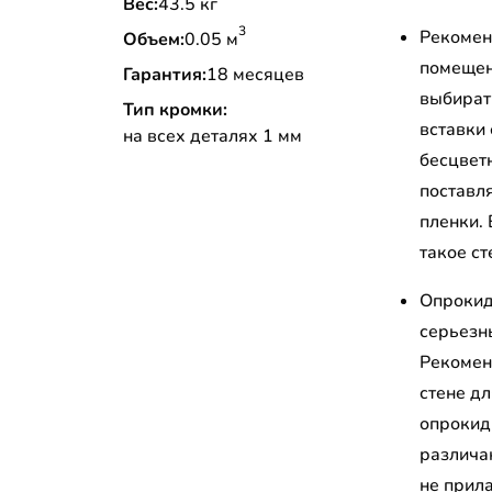
Вес:
43.5 кг
3
Рекомен
Объем:
0.05 м
помещени
Гарантия:
18 месяцев
выбират
Тип кромки:
вставки
на всех деталях 1 мм
бесцветн
поставл
пленки.
такое ст
Опрокид
серьезн
Рекомен
стене д
опрокид
различа
не прил