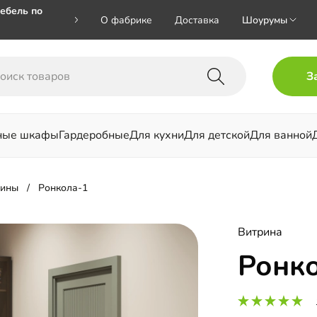
ебель по
О фабрике
Доставка
Шоурумы
🎁🎁 при
З
 на номер
ные шкафы
Гардеробные
Для кухни
Для детской
Для ванной
льни
рины
Ронкола-1
Витрина
Ронк