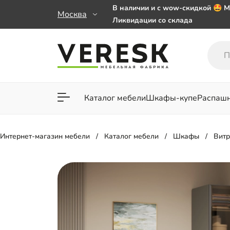
В наличии и с wow-скидкой 🤩 М
Москва
Ликвидации со склада
Мебель на заказ. Выбирайте 🎁
заказе от 50 000 ₽
Важно! Наш Whatsapp переехал
+79101813475 💌
Каталог мебели
Шкафы-купе
Распаш
Для гостиной
Для спа
Интернет-магазин мебели
Каталог мебели
Шкафы
Вит