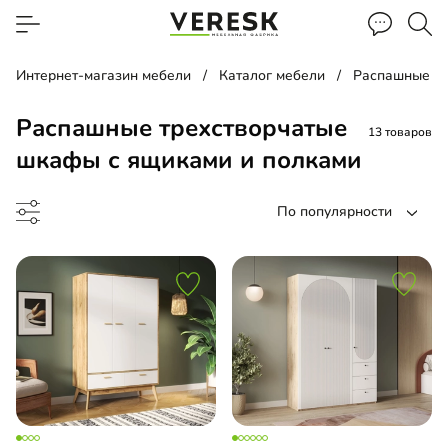
Интернет-магазин мебели
Каталог мебели
Распашные ш
Распашные трехстворчатые
13 товаров
шкафы с ящиками и полками
По популярности
ашной шкаф
оенный распашной шкаф