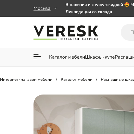
В наличии и с wow-скидкой 🤩 М
Москва
Ликвидации со склада
Мебель на заказ. Выбирайте 🎁
заказе от 50 000 ₽
Важно! Наш Whatsapp переехал
+79101813475 💌
Каталог мебели
Шкафы-купе
Распаш
Для гостиной
Для спа
Интернет-магазин мебели
Каталог мебели
Распашные шка