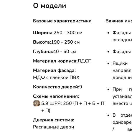
О модели
Базовые характеристики
Важная ин
Ширина:
250 - 300 см
Фасады 
вкладны
Высота:
190 - 250 см
Глубина:
40 - 60 см
Фасады 
Материал корпуса:
ЛДСП
Ящики 
Материал фасада:
направ
МДФ с пленкой ПВХ
доводчи
Количество дверей:
9
При г
Схемы наполнения:
устана
5.9 ШРЯ: 250 (П + П + Б + П
вместо ш
+ П)
В отде
Дверная система:
одновре
Распашные двери
/ вы