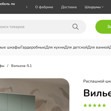
ебель по
О фабрике
Доставка
Шоурумы
🎁🎁 при
З
 на номер
ные шкафы
Гардеробные
Для кухни
Для детской
Для ванной
льни
фы
Вильена-5.1
Распашной ш
Вилье