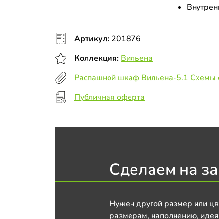
Внутрен
Артикул:
201876
Коллекция:
Вильена
Распашной шкаф Вильена-5.1 Схемы 
Публичная оферта
Сделаем на за
Нужен другой размер или цв
размерам, наполнению, идея