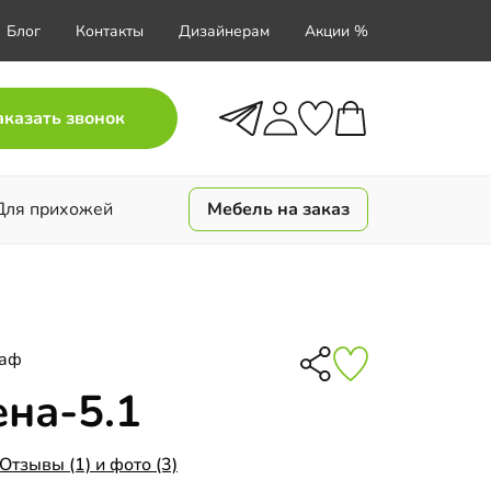
Блог
Контакты
Дизайнерам
Акции %
аказать звонок
Для прихожей
Мебель на заказ
каф
на-5.1
Отзывы (1) и фото (3)