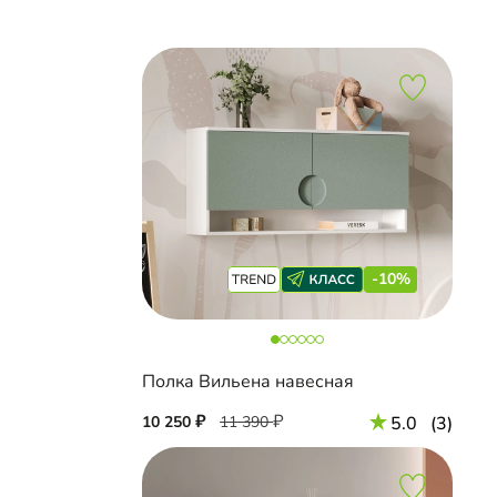
-10%
Полка Вильена навесная
10 250
11 390
5.0
(3)