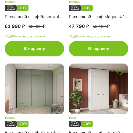
-10%
-10%
Распашной шкаф Элавия-4 Премиум с антресолью
Распашной шкаф Моццо-4.1 с антресолью
61 990
47 790
68 880
53 100
Доступно для доставки
Доступно для доставки
В корзину
В корзину
-10%
-10%
Распашной шкаф Капса-5.2.1 с антресолью
Распашной шкаф Пратс-3 с антресолью