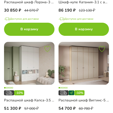
Распашной шкаф Лорэна-3 с антресолью
Шкаф-купе Катания-3.1 с антресолью
30 850
86 190
44 070
123 130
Доступно для доставки
Доступно для доставки
В корзину
В корзину
-10%
-10%
Распашной шкаф Капса-3.5 с антресолью
Распашной шкаф Виггинс-5 с антресолью
51 300
54 700
57 000
60 780