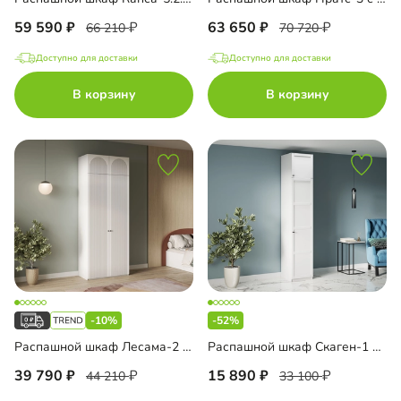
59 590
63 650
66 210
70 720
Доступно для доставки
Доступно для доставки
В корзину
В корзину
-10%
-52%
Распашной шкаф Лесама-2 Декор 1 с антресолью
Распашной шкаф Скаген-1 с антресолью
39 790
15 890
44 210
33 100