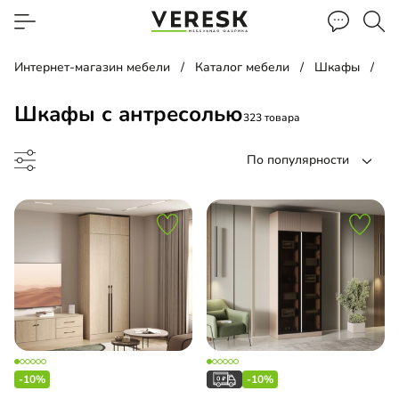
Интернет-магазин мебели
Каталог мебели
Шкафы
Ш
Шкафы с антресолью
323 товара
По популярности
ф-купе
ый шкаф
-10%
-10%
ина