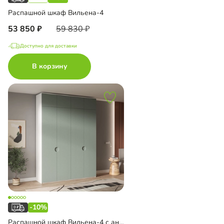
Распашной шкаф Вильена-4
53 850
59 830
Доступно для доставки
В корзину
-10%
Распашной шкаф Вильена-4 с антресолью