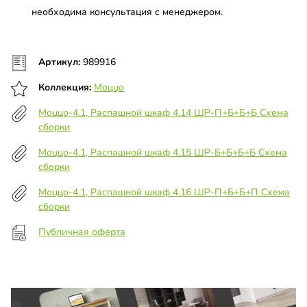
необходима консультация с менеджером.
Артикул:
989916
Коллекция:
Моццо
Моццо-4.1, Распашной шкаф 4.14 ШР-П+Б+Б+Б Схема
сборки
Моццо-4.1, Распашной шкаф 4.15 ШР-Б+Б+Б+Б Схема
сборки
Моццо-4.1, Распашной шкаф 4.16 ШР-П+Б+Б+П Схема
сборки
Публичная оферта