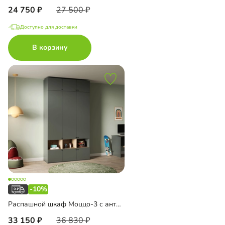
24 750
27 500
Доступно для доставки
В корзину
-10%
Распашной шкаф Моццо-3 с антресолью
33 150
36 830