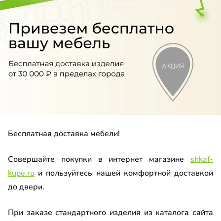
лаж
ка
етка
ф-гармошка
до
етный столик
менный стол
до
Бесплатная доставка мебели!
хожая
Совершайте покупки в интернет магазине
shkaf-
-купе угловой
kupe.ru
и пользуйтесь нашей комфортной доставкой
до
ина
до двери.
умба
При заказе стандартного изделия из каталога сайта