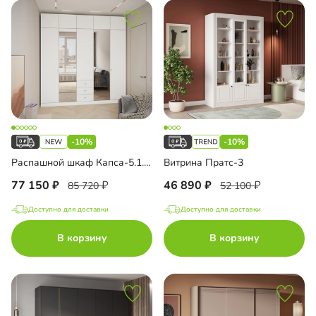
-10%
-10%
Распашной шкаф Капса-5.1.3 с зеркалом и антресолью
Витрина Пратс-3
77 150
46 890
85 720
52 100
Доступно для доставки
Доступно для доставки
В корзину
В корзину