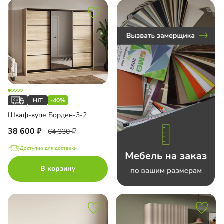
ашные двери
-40%
Шкаф-купе Борден-3-2
38 600
64 330
Доступно для доставки
В корзину