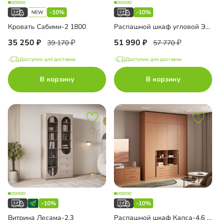
-10%
-10%
Кровать Сабими-2 1800
Распашной шкаф угловой Элавия-2-550
35 250
51 990
39 170
57 770
Доступно для доставки
Доступно для доставки
В корзину
В корзину
-10%
-10%
Витрина Лесама-2.3
Распашной шкаф Капса-4.6 с антресолью