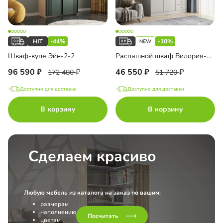
-44%
-10%
Шкаф-купе Эйн-2-2
Распашной шкаф Вилория-2.3
96 590
46 550
172 480
51 720
Доступно для доставки
Доступно для доставки
В корзину
В корзину
Сделаем красиво
Любую мебель из каталога на заказ по вашим:
размерам
наполнению
Посчитать
цветам