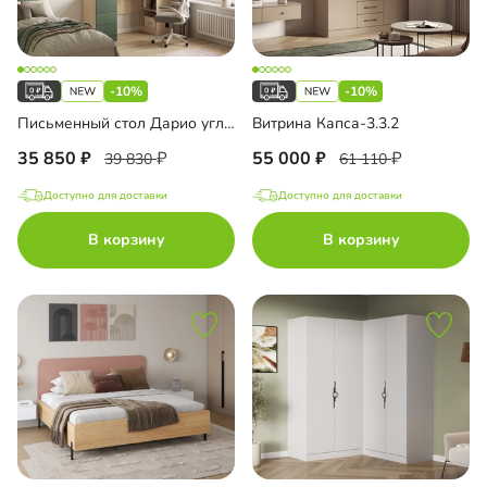
-10%
-10%
Письменный стол Дарио угловой с антресолью
Витрина Капса-3.3.2
35 850
55 000
39 830
61 110
Доступно для доставки
Доступно для доставки
В корзину
В корзину