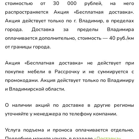
ашной шкаф
стоимостью от 30 000 рублей, на него
до
распространяется Акция «Бесплатная доставка».
а для обуви
Акция действует только по г. Владимир, в пределах
города. Доставка за пределы Владимира
-прихожая
а Al Широкая Черная
оплачивается дополнительно, стоимость — 40 руб./км
т
от границы города.
ало
-кровать
Акция «Бесплатная доставка» не действует при
ало на МДФ
покупке мебели в Рассрочку и не суммируется с
есная тумба
ало с пескоструйным рисунком
промокодами. Акция действует только по Владимиру
ный шкаф-купе
и Владимирской области.
П
евой комод
О наличии акций по доставке в другие регионы
рные планки МДФ
уточняйте у менеджера по телефону компании.
ашной шкаф угловой
ло
до
Услуга подъема и проноса оплачивается отдельно.
с пленкой ПВХ
Подробнее можете узнать в разделе
«Доставка»
.