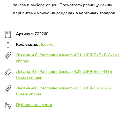
заказа в выборе опции. Посмотреть разницу между
вариантами можно на рендерах в карточках товаров.
Артикул:
702260
Коллекция:
Лесама
Лесама-4.6, Распашной шкаф 4.21 ШРЯ-Б+П+Б Схема
сборки
Лесама-4.6, Распашной шкаф 4.22 ШРЯ-Б+П+П+Б
Схема сборки
Лесама-4.6, Распашной шкаф 4.23 ШРЯ-Б+Б+Б+Б
Схема сборки
Публичная оферта