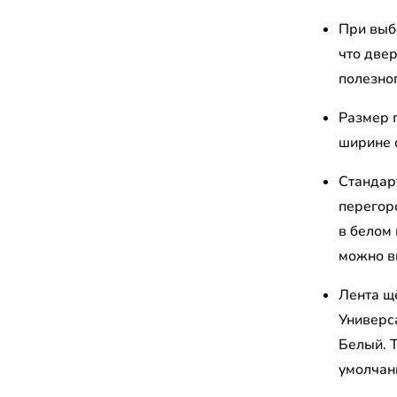
При выб
что две
полезно
Размер 
ширине 
Стандар
перегор
в белом 
можно в
Лента щ
Универс
Белый. 
умолчан