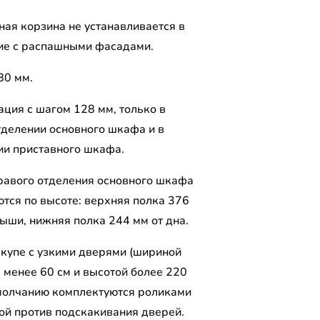
ая корзина не устанавливается в
ие с распашными фасадами.
80 мм.
ция с шагом 128 мм, только в
тделении основного шкафа и в
ии приставного шкафа.
равого отделения основного шкафа
ются по высоте: верхняя полка 376
рыши, нижняя полка 244 мм от дна.
упе с узкими дверями (шириной
 менее 60 см и высотой более 220
умолчанию комплектуются роликами
мой против подскакивания дверей.