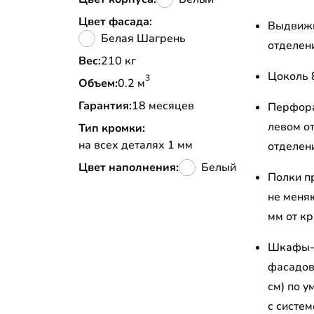
Цвет фасада:
Выдвижн
Белая Шагрень
отделен
Вес:
210 кг
Цоколь 
3
Объем:
0.2 м
Гарантия:
18 месяцев
Перфора
левом о
Тип кромки:
на всех деталях 1 мм
отделен
Цвет наполнения:
Белый
Полки п
не меня
мм от к
Шкафы-к
фасадов
см) по 
с систе