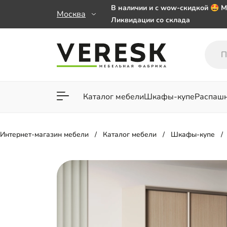
В наличии и с wow-скидкой 🤩 М
Москва
Ликвидации со склада
Мебель на заказ. Выбирайте 🎁
заказе от 50 000 ₽
Важно! Наш Whatsapp переехал
+79101813475 💌
Каталог мебели
Шкафы-купе
Распаш
Для гостиной
Для спа
Интернет-магазин мебели
Каталог мебели
Шкафы-купе