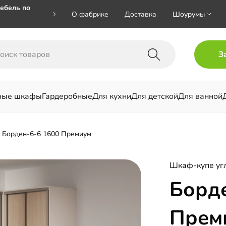
ебель по
О фабрике
Доставка
Шоурумы
🎁🎁 при
З
 на номер
ные шкафы
Гардеробные
Для кухни
Для детской
Для ванной
льни
Борден-6-6 1600 Премиум
Шкаф-купе уг
Борде
Прем