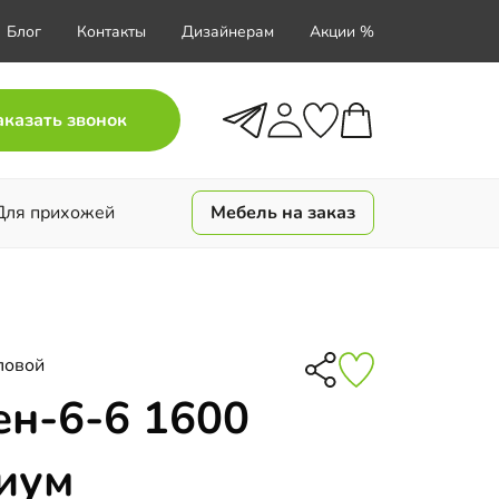
Блог
Контакты
Дизайнерам
Акции %
аказать звонок
Для прихожей
Мебель на заказ
ловой
н-6-6 1600
иум