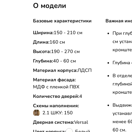
О модели
Базовые характеристики
Важная ин
Ширина:
150 - 210 см
При глу
см уста
Длина:
160 см
кронште
Высота:
190 - 270 см
Глубина:
40 - 60 см
Глубина
Материал корпуса:
ЛДСП
В отдел
Материал фасада:
глубино
МДФ с пленкой ПВХ
кронште
Количество дверей:
4
Выдвижн
Схемы наполнения:
2.1 ШКУ: 150
устанав
менее 6
Дверная система:
Versal
60 см.
Цвет корпуса:
Белый