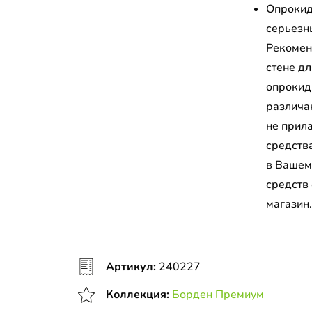
Опрокид
серьезн
Рекомен
стене д
опрокид
различа
не прил
средств
в Вашем
средств
магазин
Артикул:
240227
Коллекция:
Борден Премиум