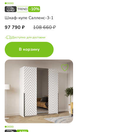
-10%
Шкаф-купе Салленс-3-1
97 790
108 660
Доступно для доставки
В корзину