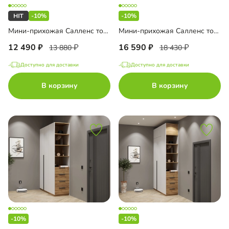
-10%
-10%
Мини-прихожая Салленс торцевая
Мини-прихожая Салленс торцевая с антресолью
12 490
16 590
13 880
18 430
Доступно для доставки
Доступно для доставки
В корзину
В корзину
-10%
-10%