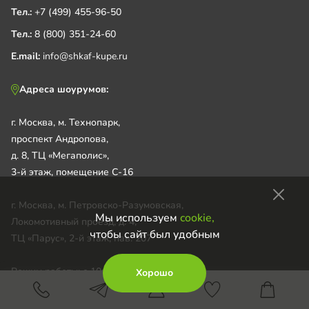
Тел.:
+7 (499) 455-96-50
Тел.:
8 (800) 351-24-60
E.mail:
info@shkaf-kupe.ru
Адреса шоурумов:
г. Москва, м. Технопарк,
проспект Андропова,
д. 8, ТЦ «Мегаполис»,
3-й этаж, помещение С-16
г. Москва, м. Петровско-Разумовская,
Мы используем
cookie,
Локомотивный проезд, д. 4,
чтобы сайт был удобным
ТЦ «Парус», 2-й этаж, пав. 207
Режим работы: с 10:00 до 22:00
Хорошо
Call-центр