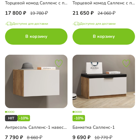
Торцевой комод Салленс с полками
Торцевой комод Салленс с полками и антресолью
17 800
21 650
19 780
24 060
Доступно для доставки
Доступно для доставки
В корзину
В корзину
-10%
-10%
Антресоль Салленс-1 навесная
Банкетка Салленс-1
7 790
9 690
8 660
10 770