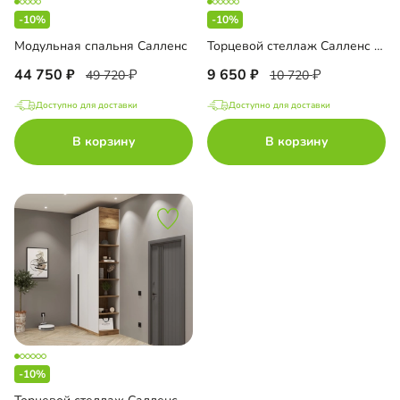
-10%
-10%
Модульная спальня Салленс
Торцевой стеллаж Салленс с полками
44 750
9 650
49 720
10 720
Доступно для доставки
Доступно для доставки
В корзину
В корзину
-10%