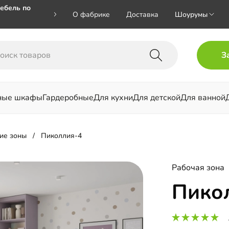
ебель по
О фабрике
Доставка
Шоурумы
🎁🎁 при
З
 на номер
ные шкафы
Гардеробные
Для кухни
Для детской
Для ванной
льни
ие зоны
Пиколлия-4
Рабочая зона
Пико