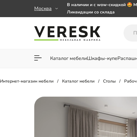
В наличии и с wow-скидкой 🤩 М
Москва
Ликвидации со склада
Мебель на заказ. Выбирайте 🎁
заказе от 50 000 ₽
Важно! Наш Whatsapp переехал
+79101813475 💌
Каталог мебели
Шкафы-купе
Распаш
Для гостиной
Для спа
Интернет-магазин мебели
Каталог мебели
Столы
Рабоч