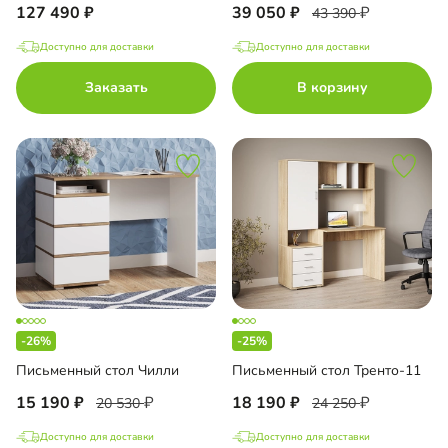
127 490
39 050
43 390
Доступно для доставки
Доступно для доставки
П
Заказать
В корзину
П
ло
с пленкой ПВХ
с эмалью
-26%
-25%
ка МДФ
Письменный стол Чилли
Письменный стол Тренто-11
ло с пленкой Oracal
15 190
18 190
20 530
24 250
Доступно для доставки
Доступно для доставки