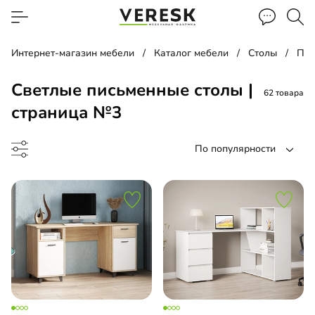
Интернет-магазин мебели
Каталог мебели
Столы
Пис
Светлые письменные столы |
62 товара
страница №3
По популярности
менный стол
менный стол подвесной