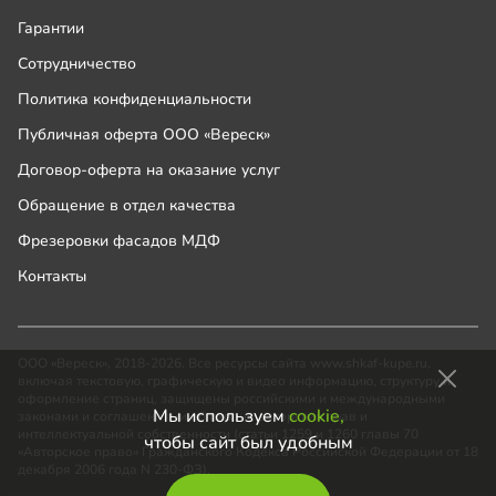
Гарантии
Сотрудничество
Политика конфиденциальности
Публичная оферта ООО «Вереск»
Договор-оферта на оказание услуг
Обращение в отдел качества
Фрезеровки фасадов МДФ
Контакты
ООО «Вереск», 2018-2026. Все ресурсы сайта www.shkaf-kupe.ru,
включая текстовую, графическую и видео информацию, структуру и
оформление страниц, защищены российскими и международными
Мы используем
cookie,
законами и соглашениями об охране авторских прав и
интеллектуальной собственности (статьи 1259 и 1260 главы 70
чтобы сайт был удобным
«Авторское право» Гражданского Кодекса Российской Федерации от 18
декабря 2006 года N 230-ФЗ).