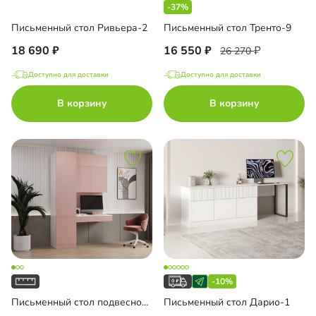
-37%
чая зона
Письменный стол Ривьера-2
Письменный стол Тренто-9
18 690
16 550
26 270
Доступно для доставки
Доступно для доставки
до
В корзину
В корзину
до
до
-10%
до
Письменный стол подвесной Мобаро-10
Письменный стол Дарио-1