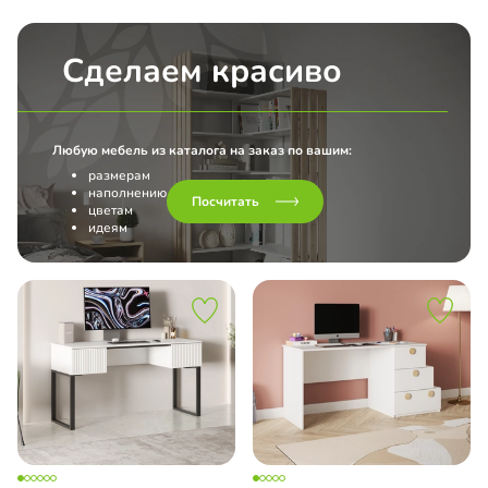
Сделаем красиво
Любую мебель из каталога на заказ по вашим:
размерам
наполнению
Посчитать
цветам
идеям