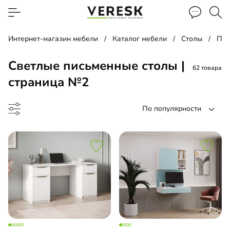
Интернет-магазин мебели
Каталог мебели
Столы
Пис
Светлые письменные столы |
62 товара
страница №2
По популярности
менный стол
менный стол подвесной