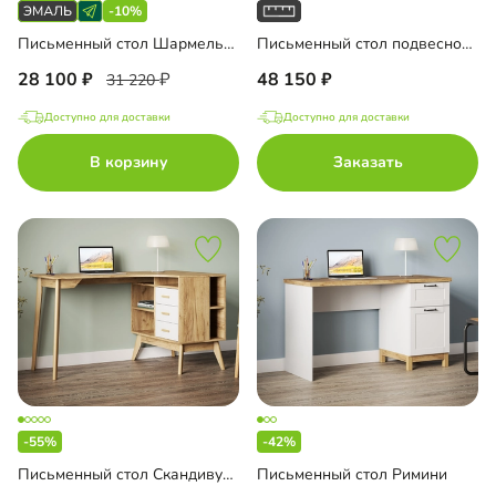
-10%
чая зона
Письменный стол Шармель-2 Лайф Эмаль
Письменный стол подвесной Мобаро-6
28 100
48 150
31 220
Доступно для доставки
Доступно для доставки
до
В корзину
Заказать
до
до
-55%
-42%
до
Письменный стол Скандивуд-3
Письменный стол Римини