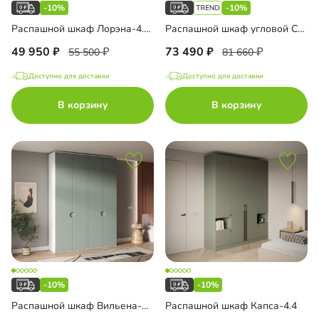
-10%
-10%
Распашной шкаф Лорэна-4.1 Премиум Эко
Распашной шкаф угловой Санторини-400 Лайф
49 950
73 490
55 500
81 660
Доступно для доставки
Доступно для доставки
В корзину
В корзину
-10%
-10%
Распашной шкаф Вильена-4 с антресолью
Распашной шкаф Капса-4.4