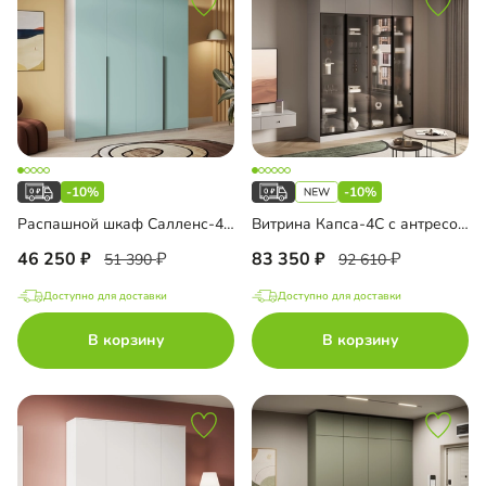
-10%
-10%
Распашной шкаф Салленс-4.2 Премиум
Витрина Капса-4С с антресолью
46 250
83 350
51 390
92 610
Доступно для доставки
Доступно для доставки
В корзину
В корзину