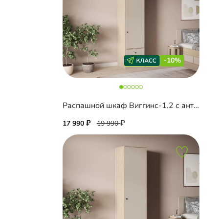
-10%
Распашной шкаф Виггинс-1.2 с антресолью
17 990
19 990