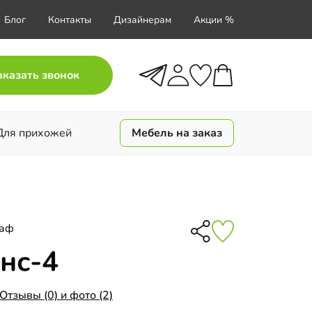
Блог
Контакты
Дизайнерам
Акции %
аказать звонок
Для прихожей
Мебель на заказ
каф
нс-4
Отзывы (0) и фото (2)