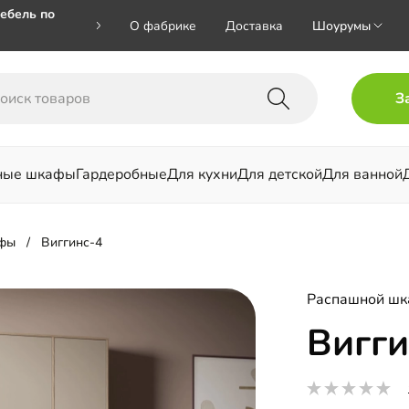
ебель по
О фабрике
Доставка
Шоурумы
🎁🎁 при
З
 на номер
ные шкафы
Гардеробные
Для кухни
Для детской
Для ванной
льни
фы
Виггинс-4
Распашной ш
Вигги