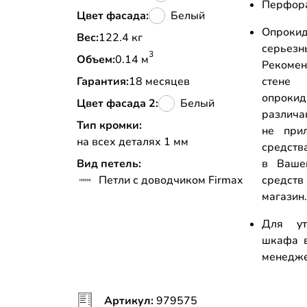
Перфора
Цвет фасада:
Белый
Опрокид
Вес:
122.4 кг
серьез
3
Объем:
0.14 м
Рекоме
Гарантия:
18 месяцев
стене
опрок
Цвет фасада 2:
Белый
различа
Тип кромки:
не прил
на всех деталях 1 мм
средств
Вид петель:
в Ваше
Петли с доводчиком Firmax
средств
магазин
Для ут
шкафа в
менедж
Артикул:
979575