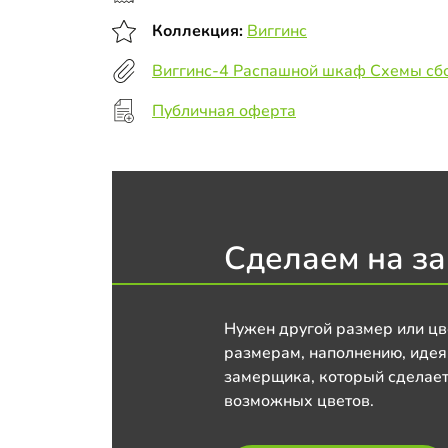
Коллекция:
Виггинс
Виггинс-4 Распашной шкаф Схемы сб
Публичная оферта
Сделаем на за
Нужен другой размер или цв
размерам, наполнению, идея
замерщика, который сделает
возможных цветов.