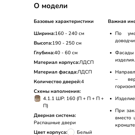
О модели
Базовые характеристики
Важная ин
Ширина:
160 - 240 см
По умо
доводчи
Высота:
190 - 250 см
Глубина:
40 - 60 см
Фасады
изделия
Материал корпуса:
ЛДСП
Материал фасада:
ЛДСП
Направл
– вер
Количество дверей:
4
горизон
Схемы наполнения:
4.1.1 ШР: 160 (П + П + П +
Изделие
П)
При зак
Дверная система:
вместо 
Распашные двери
кронштей
Цвет корпуса:
Белый