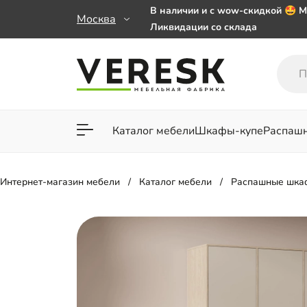
В наличии и с wow-скидкой 🤩 М
Москва
Ликвидации со склада
Мебель на заказ. Выбирайте 🎁
заказе от 50 000 ₽
Важно! Наш Whatsapp переехал
+79101813475 💌
Каталог мебели
Шкафы-купе
Распаш
Для гостиной
Для спа
Интернет-магазин мебели
Каталог мебели
Распашные шка