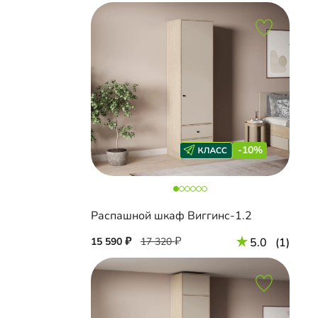
-10%
Распашной шкаф Виггинс-1.2
15 590
17 320
5.0
(1)