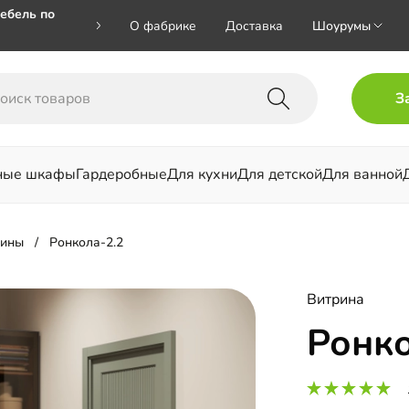
ебель по
О фабрике
Доставка
Шоурумы
🎁🎁 при
З
 на номер
ные шкафы
Гардеробные
Для кухни
Для детской
Для ванной
льни
рины
Ронкола-2.2
Витрина
Ронко