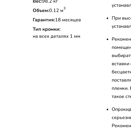
Вес:
98.2 кг
устанавл
3
Объем:
0.12 м
При высо
Гарантия:
18 месяцев
устанавл
Тип кромки:
на всех деталях 1 мм
Рекомен
помещени
выбират
вставки
бесцветн
поставл
пленки.
такое ст
Опрокид
серьезн
Рекомен