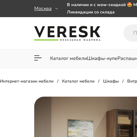
В наличии и с wow-скидкой 🤩 М
Москва
Ликвидации со склада
Мебель на заказ. Выбирайте 🎁
заказе от 50 000 ₽
Важно! Наш Whatsapp переехал
+79101813475 💌
Каталог мебели
Шкафы-купе
Распаш
Для гостиной
Для спа
Интернет-магазин мебели
Каталог мебели
Шкафы
Вит