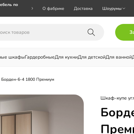
ебель по
О фабрике
Доставка
Шоурумы
🎁🎁 при
З
 на номер
ные шкафы
Гардеробные
Для кухни
Для детской
Для ванной
льни
Борден-6-4 1800 Премиум
Шкаф-купе уг
Борде
Прем