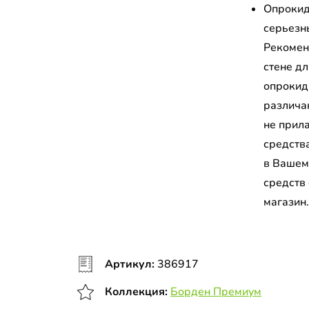
Опрокид
серьезн
Рекомен
стене д
опрокид
различа
не прил
средств
в Вашем
средств
магазин
Артикул:
386917
Коллекция:
Борден Премиум