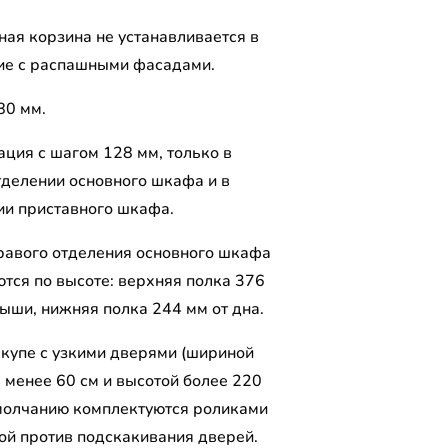
ая корзина не устанавливается в
ие с распашными фасадами.
80 мм.
ция с шагом 128 мм, только в
тделении основного шкафа и в
ии приставного шкафа.
равого отделения основного шкафа
ются по высоте: верхняя полка 376
рыши, нижняя полка 244 мм от дна.
упе с узкими дверями (шириной
 менее 60 см и высотой более 220
умолчанию комплектуются роликами
мой против подскакивания дверей.