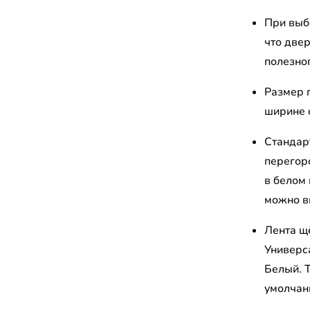
При выб
что две
полезно
Размер 
ширине 
Стандар
перегор
в белом 
можно в
Лента щ
Универс
Белый. 
умолчан