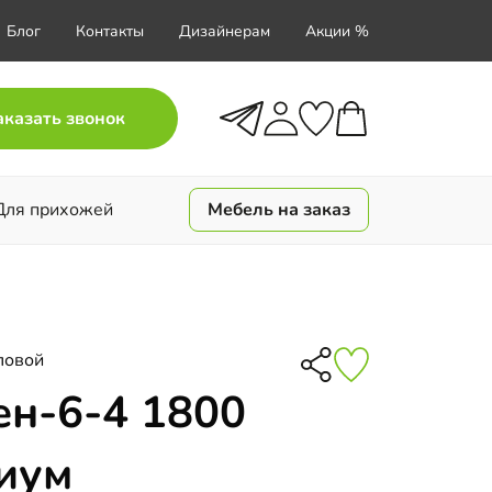
Блог
Контакты
Дизайнерам
Акции %
аказать звонок
Для прихожей
Мебель на заказ
ловой
н-6-4 1800
иум