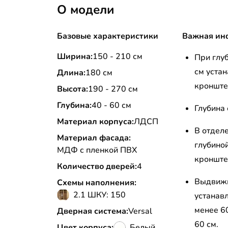
О модели
Базовые характеристики
Важная ин
Ширина:
150 - 210 см
При глу
см уста
Длина:
180 см
кронште
Высота:
190 - 270 см
Глубина:
40 - 60 см
Глубина
Материал корпуса:
ЛДСП
В отдел
Материал фасада:
глубино
МДФ с пленкой ПВХ
кронште
Количество дверей:
4
Выдвижн
Схемы наполнения:
2.1 ШКУ: 150
устанав
менее 6
Дверная система:
Versal
60 см.
Цвет корпуса:
Белый