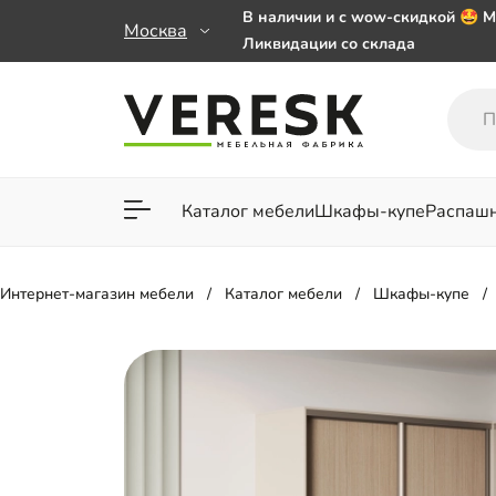
В наличии и с wow-скидкой 🤩 М
Москва
Ликвидации со склада
Мебель на заказ. Выбирайте 🎁
заказе от 50 000 ₽
Важно! Наш Whatsapp переехал
+79101813475 💌
Каталог мебели
Шкафы-купе
Распаш
Для гостиной
Для спа
Интернет-магазин мебели
Каталог мебели
Шкафы-купе