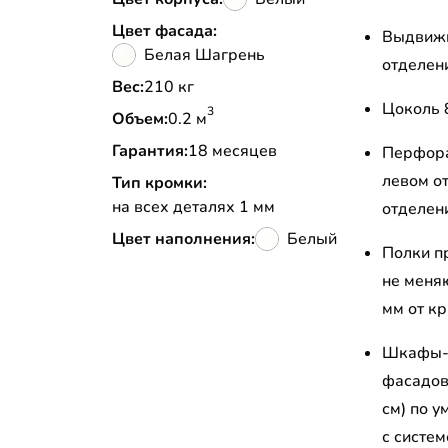
Цвет фасада:
Выдвижн
Белая Шагрень
отделен
Вес:
210 кг
Цоколь 
3
Объем:
0.2 м
Гарантия:
18 месяцев
Перфора
левом о
Тип кромки:
на всех деталях 1 мм
отделен
Цвет наполнения:
Белый
Полки п
не меня
мм от к
Шкафы-к
фасадов
см) по 
с систе