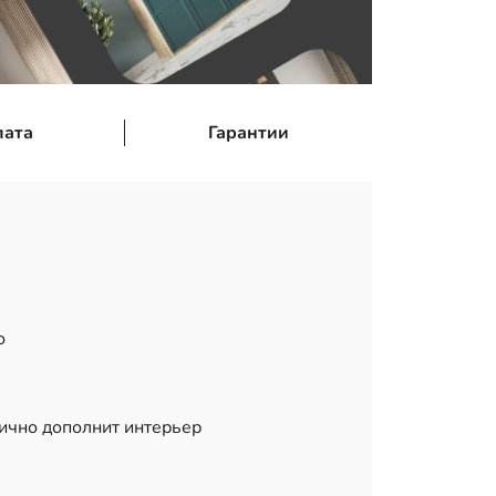
лата
Гарантии
но
нично дополнит интерьер