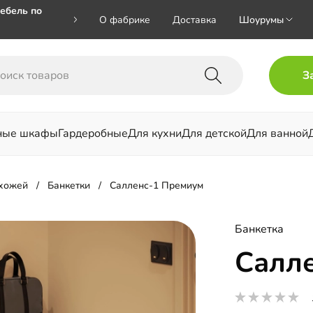
ебель по
О фабрике
Доставка
Шоурумы
🎁🎁 при
З
 на номер
ные шкафы
Гардеробные
Для кухни
Для детской
Для ванной
льни
ихожей
Банкетки
Салленс-1 Премиум
Банкетка
Салл