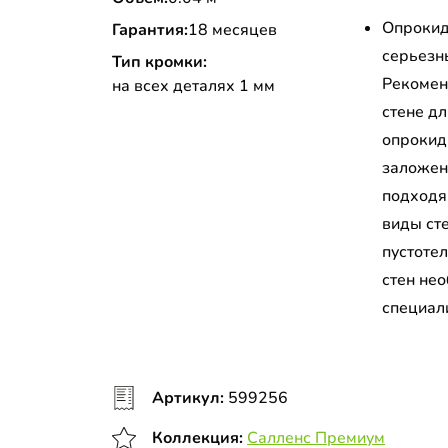
Опрокид
Гарантия:
18 месяцев
серьезн
Тип кромки:
Рекомен
на всех деталях 1 мм
стене д
опрокид
заложен
подходя
виды сте
пустоте
стен не
специал
Артикул:
599256
Коллекция:
Салленс Премиум