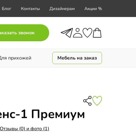
Блог
Контакты
Дизайнерам
Акции %
аказать звонок
Для прихожей
Мебель на заказ
енс-1 Премиум
Отзывы (0) и фото (1)