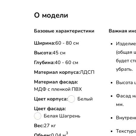
О модели
Базовые характеристики
Важная ин
Ширина:
60 - 80 см
Изделие 
(общая 
Высота:
45 см
будет ст
Глубина:
40 - 60 см
убрать.
Материал корпуса:
ЛДСП
Материал фасада:
Высота ц
МДФ с пленкой ПВХ
Фасад н
Цвет корпуса:
Белый
мм.
Цвет фасада:
Белая Шагрень
Внутрен
Вес:
27 кг
Текстур
3
Объем:
0.04 м