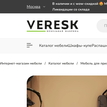
В наличии и с wow-скидкой 🤩 М
Москва
Ликвидации со склада
Мебель на заказ. Выбирайте 🎁
заказе от 50 000 ₽
Важно! Наш Whatsapp переехал
+79101813475 💌
Каталог мебели
Шкафы-купе
Распаш
Для гостиной
Для спа
Интернет-магазин мебели
Каталог мебели
Мебель для пр