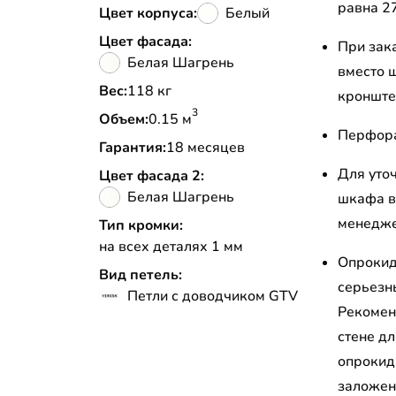
равна 2
Цвет корпуса:
Белый
Цвет фасада:
При зак
Белая Шагрень
вместо 
Вес:
118 кг
кронштей
3
Объем:
0.15 м
Перфора
Гарантия:
18 месяцев
Для уто
Цвет фасада 2:
Белая Шагрень
шкафа в
менедж
Тип кромки:
на всех деталях 1 мм
Опрокид
Вид петель:
серьезн
Петли с доводчиком GTV
Рекомен
стене д
опрокид
заложен