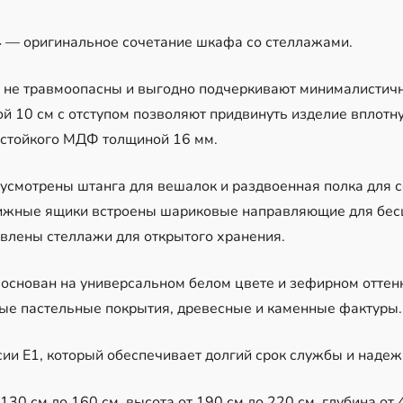
4
— оригинальное сочетание шкафа со стеллажами.
 не травмоопасны и выгодно подчеркивают минималистичн
 10 см с отступом позволяют придвинуть изделие вплотну
остойкого МДФ толщиной 16 мм.
усмотрены штанга для вешалок и раздвоенная полка для 
вижные ящики встроены шариковые направляющие для бес
овлены стеллажи для открытого хранения.
основан на универсальном белом цвете и зефирном оттенк
ые пастельные покрытия, древесные и каменные фактуры.
и Е1, который обеспечивает долгий срок службы и надежн
30 см до 160 см, высота от 190 см до 220 см, глубина от 4