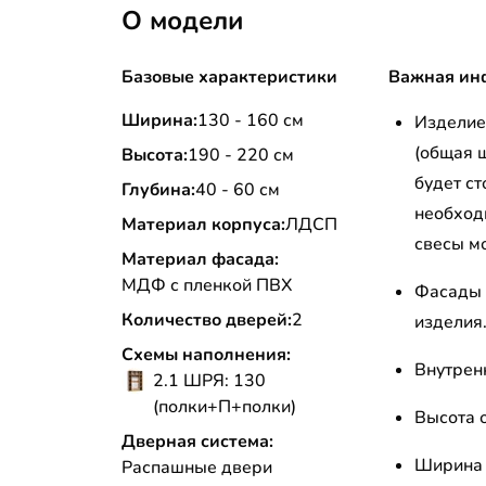
О модели
Базовые характеристики
Важная ин
Ширина:
130 - 160 см
Изделие 
(общая 
Высота:
190 - 220 см
будет ст
Глубина:
40 - 60 см
необход
Материал корпуса:
ЛДСП
свесы м
Материал фасада:
МДФ с пленкой ПВХ
Фасады 
Количество дверей:
2
изделия
Схемы наполнения:
Внутрен
2.1 ШРЯ: 130
(полки+П+полки)
Высота о
Дверная система:
Ширина 
Распашные двери