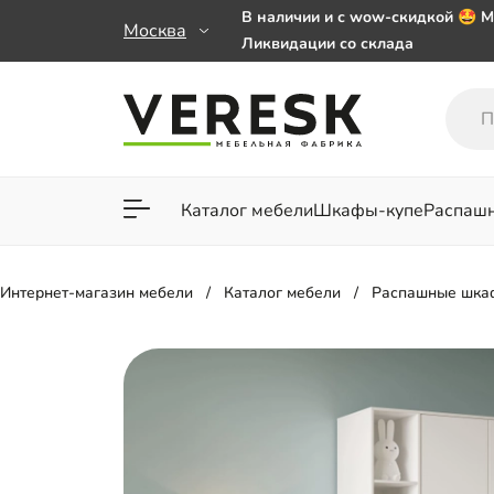
В наличии и с wow-скидкой 🤩 М
Москва
Ликвидации со склада
Мебель на заказ. Выбирайте 🎁
заказе от 50 000 ₽
Важно! Наш Whatsapp переехал
+79101813475 💌
Каталог мебели
Шкафы-купе
Распаш
Для гостиной
Для спа
Интернет-магазин мебели
Каталог мебели
Распашные шка