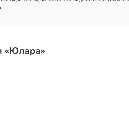
.
и «Юлара»