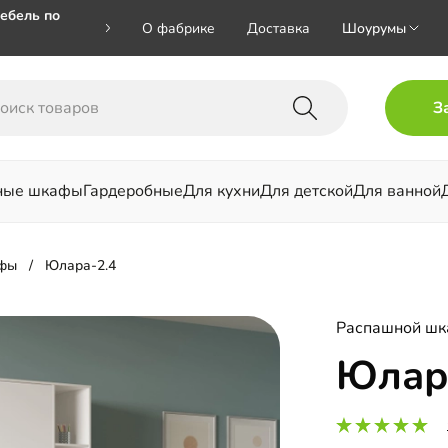
ебель по
О фабрике
Доставка
Шоурумы
🎁🎁 при
З
 на номер
ные шкафы
Гардеробные
Для кухни
Для детской
Для ванной
льни
фы
Юлара-2.4
Распашной ш
Юлар