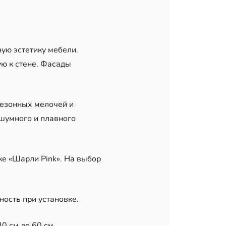
ую эстетику мебели.
ю к стене. Фасады
сезонных мелочей и
шумного и плавного
е «Шарли Pink». На выбор
ость при установке.
0 см до 60 см.