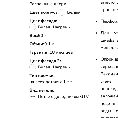
вместо 
Распашные двери
кронштей
Цвет корпуса:
Белый
Цвет фасада:
Перфора
Белая Шагрень
Для ут
Вес:
90 кг
шкафа в
3
Объем:
0.1 м
менедж
Гарантия:
18 месяцев
Опрокид
Цвет фасада 2:
серьез
Белая Шагрень
Рекоме
Тип кромки:
стене
на всех деталях 1 мм
опрокид
Вид петель:
залож
Петли с доводчиком GTV
подходя
виды с