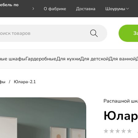
ебель по
О фабрике
Доставка
Шоурумы
🎁🎁 при
З
 на номер
ные шкафы
Гардеробные
Для кухни
Для детской
Для ванной
льни
фы
Юлара-2.1
Распашной ш
Юлар