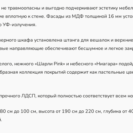
 не травмоопасны и выгодно подчеркивают эстетику мебел
ие вплотную к стене. Фасады из МДФ толщиной 16 мм уст
ю УФ-излучения.
верного шкафа установлена штанга для вешалок и верхние
вые направляющие обеспечивают бесшумное и легкое зак
елого, нежного «Шарли Pink» и небесного «Ниагара» подо
бразная коллекция покрытий содержит как пастельные цве
опрочного ЛДСП, который полностью соответствует всем н
0 см до 100 см, высота от 190 см до 220 см, глубина от 40
.