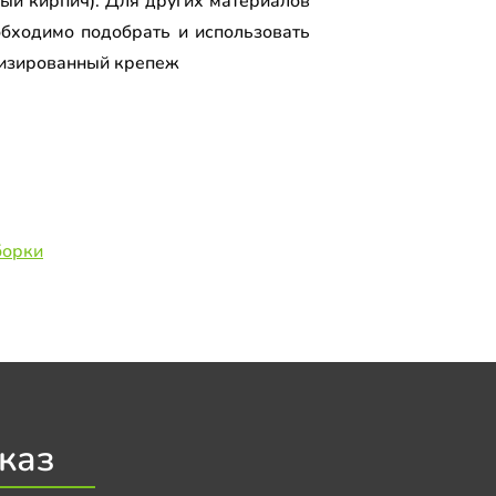
лый кирпич). Для других материалов
обходимо подобрать и использовать
изированный крепеж
борки
каз