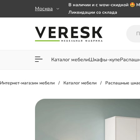
В наличии и с wow-скидкой 🤩 М
Москва
Ликвидации со склада
Мебель на заказ. Выбирайте 🎁
заказе от 50 000 ₽
Важно! Наш Whatsapp переехал
+79101813475 💌
Каталог мебели
Шкафы-купе
Распаш
Для гостиной
Для спа
Интернет-магазин мебели
Каталог мебели
Распашные шка