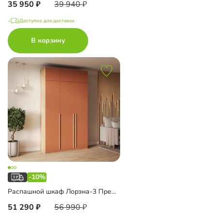
35 950
39 940
Доступно для доставки
В корзину
-10%
Распашной шкаф Лорэна-3 Премиум Эко с антресолью
51 290
56 990