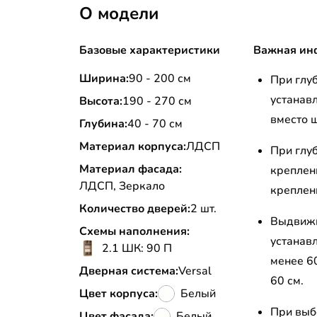
О модели
Базовые характеристики
Важная ин
Ширина:
90 - 200 см
При глу
устанав
Высота:
190 - 270 см
вместо 
Глубина:
40 - 70 см
Материал корпуса:
ЛДСП
При глу
Материал фасада:
креплен
ЛДСП, Зеркало
креплени
Количество дверей:
2 шт.
Выдвижн
Схемы наполнения:
устанав
2.1 ШК: 90 П
менее 6
Дверная система:
Versal
60 см.
Цвет корпуса:
Белый
При выб
Цвет фасада:
Белый