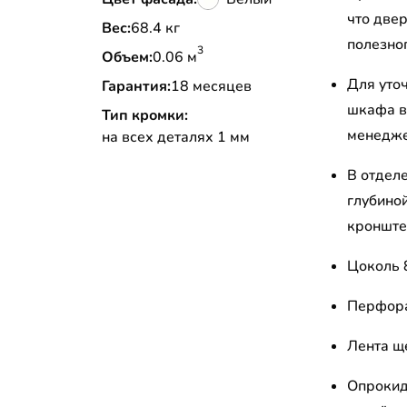
что две
Вес:
68.4 кг
полезно
3
Объем:
0.06 м
Для уто
Гарантия:
18 месяцев
шкафа в
Тип кромки:
менедж
на всех деталях 1 мм
В отдел
глубино
кронште
Цоколь 
Перфора
Лента щ
Опрокид