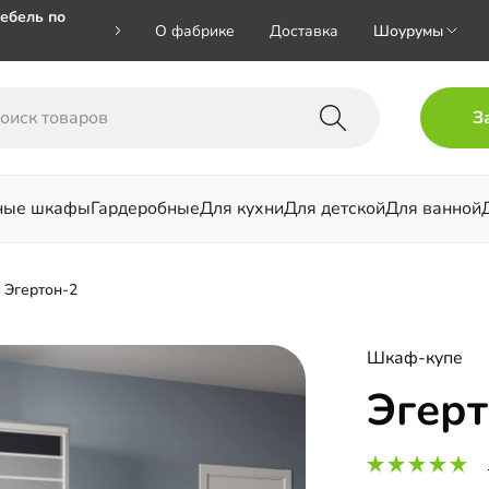
ебель по
О фабрике
Доставка
Шоурумы
🎁🎁 при
З
 на номер
ные шкафы
Гардеробные
Для кухни
Для детской
Для ванной
льни
Эгертон-2
Шкаф-купе
Эгерт