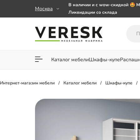
В наличии и с wow-скидкой 🤩 М
Москва
Ликвидации со склада
Мебель на заказ. Выбирайте 🎁
заказе от 50 000 ₽
Важно! Наш Whatsapp переехал
+79101813475 💌
Каталог мебели
Шкафы-купе
Распаш
Для гостиной
Для спа
Интернет-магазин мебели
Каталог мебели
Шкафы-купе