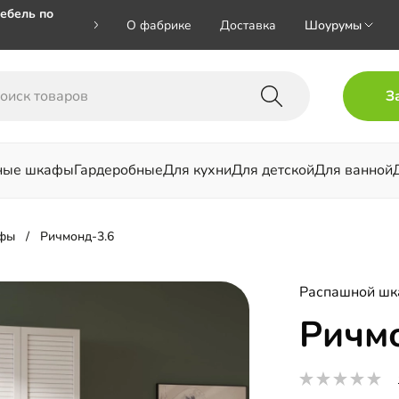
ебель по
О фабрике
Доставка
Шоурумы
🎁🎁 при
З
 на номер
ные шкафы
Гардеробные
Для кухни
Для детской
Для ванной
льни
фы
Ричмонд-3.6
Распашной ш
Ричм