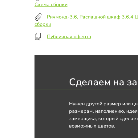
Схема сборки
Ричмонд-3.6, Распашной шкаф 3.6.4 
сборки
Публичная оферта
Сделаем на за
Нужен другой размер или цв
размерам, наполнению, идея
замерщика, который сделает
возможных цветов.