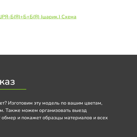
ШРЯ-Б(Я)+Б+Б(Я) (шарик.) Схема
каз
ет? Изготовим эту модель по вашим цветам,
м. Также можем организовать выезд
 обмер и покажет образцы материалов и всех