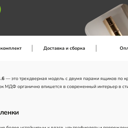
 комплект
Доставка и сборка
Оп
.6
— это трехдверная модель с двумя парами ящиков по к
ок МДФ органично впишется в современный интерьер в сти
пленки
лие более устойчивым к влаге, ультрафиолету и поврежде