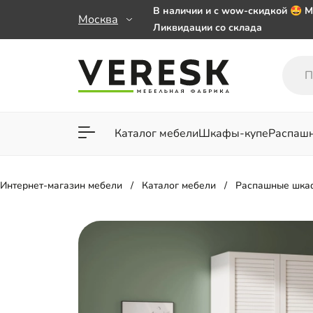
В наличии и с wow-скидкой 🤩 М
Москва
Ликвидации со склада
Мебель на заказ. Выбирайте 🎁
заказе от 50 000 ₽
Важно! Наш Whatsapp переехал
+79101813475 💌
Каталог мебели
Шкафы-купе
Распаш
Для гостиной
Для спа
Интернет-магазин мебели
Каталог мебели
Распашные шка