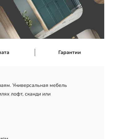
лата
Гарантии
раям. Универсальная мебель
лях лофт, сканди или
ниям