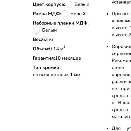
устанав
Цвет корпуса:
Белый
Рамка МДФ:
Белый
При выс
ящикам
Наборные планки МДФ:
высоте 
Белый
высоте 2
Вес:
63 кг
Опрокид
3
Объем:
0.14 м
серьез
Гарантия:
18 месяцев
Рекоме
Тип кромки:
стене
на всех деталях 1 мм
опрок
различа
не прил
средств
в Ваше
средств
магазин
Для ут