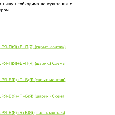
 нишу необходима консультация с
ером.
ШРЯ-П(Я)+Б+П(Я) (скрыт. монтаж)
ШРЯ-П(Я)+Б+П(Я) (шарик.) Схема
ШРЯ-Б(Я)+П+Б(Я) (скрыт. монтаж)
ШРЯ-Б(Я)+П+Б(Я) (шарик.) Схема
ШРЯ-Б(Я)+Б+Б(Я) (скрыт. монтаж)