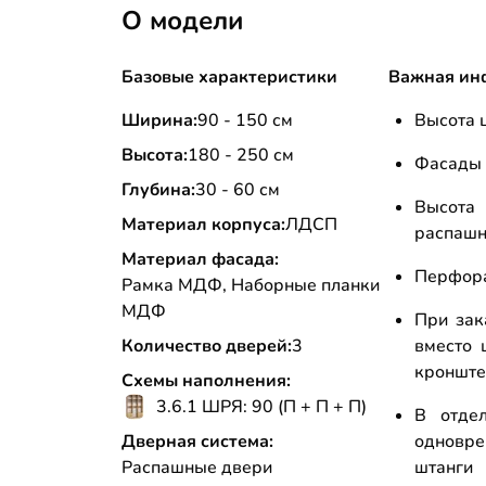
О модели
Базовые характеристики
Важная ин
Ширина:
90 - 150 см
Высота ц
Высота:
180 - 250 см
Фасады 
Глубина:
30 - 60 см
Высо
Материал корпуса:
ЛДСП
распашн
Материал фасада:
Перфора
Рамка МДФ, Наборные планки
МДФ
При зак
Количество дверей:
3
вместо 
кронштей
Схемы наполнения:
3.6.1 ШРЯ: 90 (П + П + П)
В отде
Дверная система:
одновр
Распашные двери
штанги