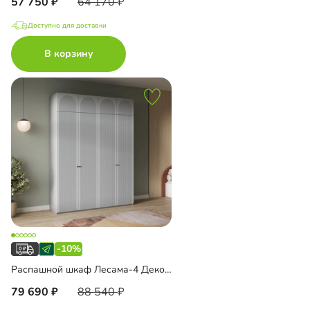
57 750
64 170
Доступно для доставки
В корзину
-10%
Распашной шкаф Лесама-4 Декор 1 с антресолью
79 690
88 540