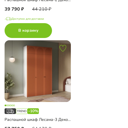
39 790
44 210
Доступно для доставки
В корзину
-10%
Распашной шкаф Лесама-3 Декор 1 с антресолью