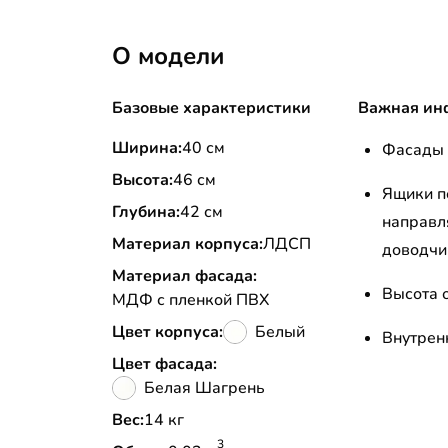
О модели
Базовые характеристики
Важная ин
Ширина:
40 см
Фасады 
Высота:
46 см
Ящики п
Глубина:
42 см
направл
Материал корпуса:
ЛДСП
доводчи
Материал фасада:
Высота 
МДФ с пленкой ПВХ
Цвет корпуса:
Белый
Внутрен
Цвет фасада:
Белая Шагрень
Вес:
14 кг
3