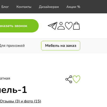
Блог
Контакты
Дизайнерам
Акции %
аказать звонок
Для прихожей
Мебель на заказ
атная
ель-1
Отзывы (3) и фото (15)