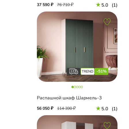
37 590
76 710
5.0
(1)
-51%
Распашной шкаф Шармель-3
56 050
114 390
5.0
(1)