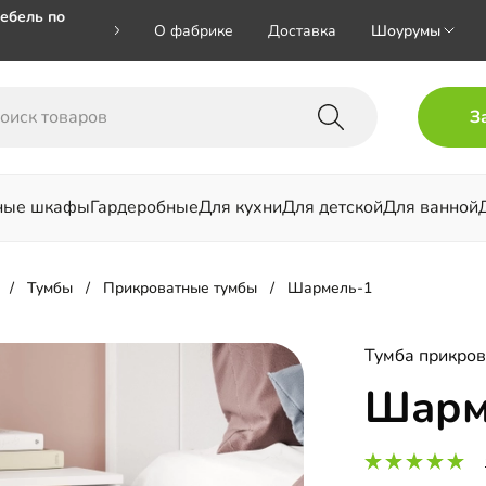
ебель по
О фабрике
Доставка
Шоурумы
🎁🎁 при
З
 на номер
ные шкафы
Гардеробные
Для кухни
Для детской
Для ванной
льни
Тумбы
Прикроватные тумбы
Шармель-1
Тумба прикров
Шарм