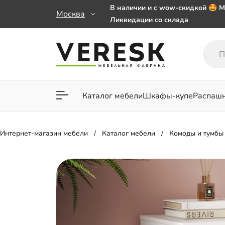
В наличии и с wow-скидкой 🤩 М
Москва
Ликвидации со склада
Мебель на заказ. Выбирайте 🎁
заказе от 50 000 ₽
Важно! Наш Whatsapp переехал
+79101813475 💌
Каталог мебели
Шкафы-купе
Распаш
Для гостиной
Для спа
Интернет-магазин мебели
Каталог мебели
Комоды и тумбы