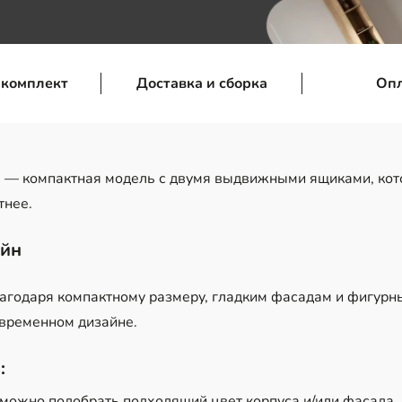
 комплект
Доставка и сборка
Оп
я
— компактная модель с двумя выдвижными ящиками, кот
тнее.
айн
лагодаря компактному размеру, гладким фасадам и фигурн
овременном дизайне.
:
 можно подобрать подходящий цвет корпуса и/или фасада