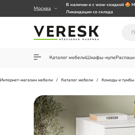
В наличии и с wow-скидкой 🤩 М
Москва
Ликвидации со склада
Мебель на заказ. Выбирайте 🎁
заказе от 50 000 ₽
Важно! Наш Whatsapp переехал
+79101813475 💌
Каталог мебели
Шкафы-купе
Распаш
Для гостиной
Для спа
Интернет-магазин мебели
Каталог мебели
Комоды и тумбы