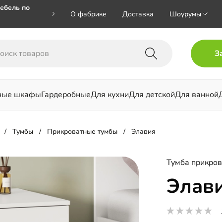
ебель по
О фабрике
Доставка
Шоурумы
🎁🎁 при
З
 на номер
ные шкафы
Гардеробные
Для кухни
Для детской
Для ванной
льни
Тумбы
Прикроватные тумбы
Элавия
Тумба прикров
Элав