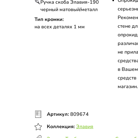
Опрокид
Ручка скоба Элавия-190
серьезн
черный матовый/металл
Рекомен
Тип кромки:
стене д
на всех деталях 1 мм
опрокид
различа
не прил
средств
в Вашем
средств
магазин
Артикул:
809674
Коллекция:
Элавия