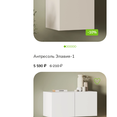
-10%
Антресоль Элавия-1
5 590
6 210