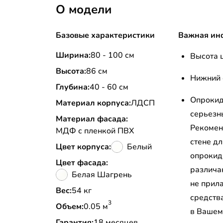
О модели
Базовые характеристики
Важная ин
Ширина:
80 - 100 см
Высота ц
Высота:
86 см
Нижний 
Глубина:
40 - 60 см
Опрокид
Материал корпуса:
ЛДСП
серьезн
Материал фасада:
Рекомен
МДФ с пленкой ПВХ
стене д
Цвет корпуса:
Белый
опрокид
Цвет фасада:
различа
Белая Шагрень
не прил
Вес:
54 кг
средств
3
Объем:
0.05 м
в Вашем
Гарантия:
18 месяцев