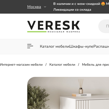
В наличии и с wow-скидкой 🤩 М
Москва
Ликвидации со склада
Мебель на заказ. Выбирайте 🎁
заказе от 50 000 ₽
Важно! Наш Whatsapp переехал
+79101813475 💌
Каталог мебели
Шкафы-купе
Распаш
Для гостиной
Для спа
Интернет-магазин мебели
Каталог мебели
Мебель для пр