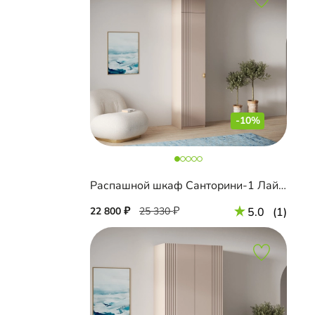
-10%
Распашной шкаф Санторини-1 Лайф с антресолью
22 800
25 330
5.0
(1)