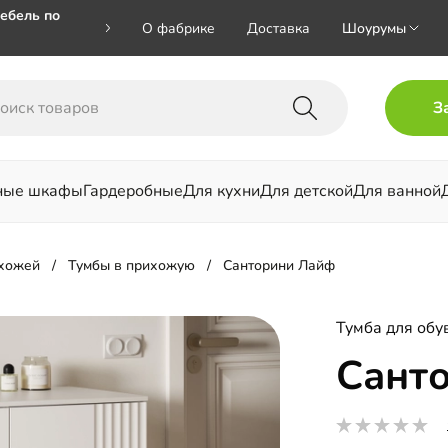
ебель по
О фабрике
Доставка
Шоурумы
🎁🎁 при
З
 на номер
ные шкафы
Гардеробные
Для кухни
Для детской
Для ванной
льни
ихожей
Тумбы в прихожую
Санторини Лайф
Тумба для обу
Сант