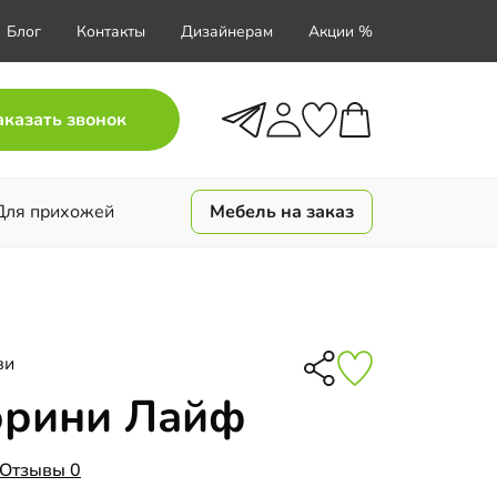
Блог
Контакты
Дизайнерам
Акции %
аказать звонок
Для прихожей
Мебель на заказ
ви
орини Лайф
Отзывы 0