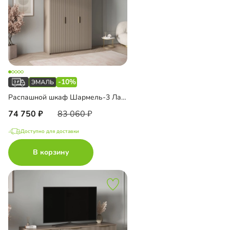
-10%
Распашной шкаф Шармель-3 Лайф Эмаль с антресолью
74 750
83 060
Доступно для доставки
В корзину