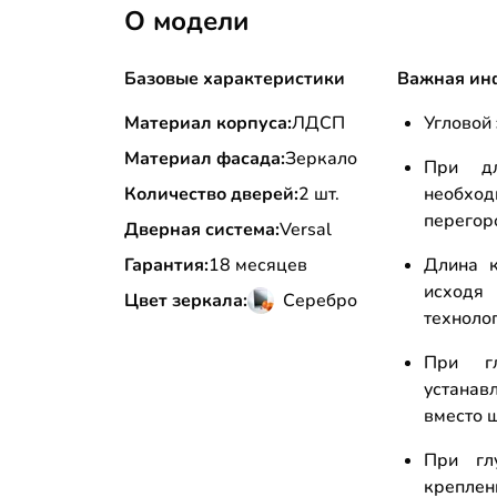
О модели
Базовые характеристики
Важная ин
Материал корпуса:
ЛДСП
Угловой 
Материал фасада:
Зеркало
При д
Количество дверей:
2 шт.
необхо
перегор
Дверная система:
Versal
Гарантия:
18 месяцев
Длина к
исходя 
Цвет зеркала:
Серебро
техноло
При г
устана
вместо 
При гл
креплен