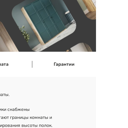
лата
Гарантии
наты.
лики снабжены
гают границы комнаты и
лирования высоты полок.