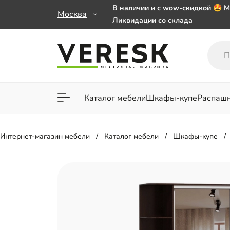
В наличии и с wow-скидкой 🤩 М
Москва
Ликвидации со склада
Мебель на заказ. Выбирайте 🎁
заказе от 50 000 ₽
Важно! Наш Whatsapp переехал
+79101813475 💌
Каталог мебели
Шкафы-купе
Распаш
Для гостиной
Для спа
Интернет-магазин мебели
Каталог мебели
Шкафы-купе