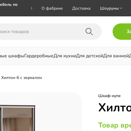
ебель по
О фабрике
Доставка
Шоурумы
🎁🎁 при
З
 на номер
ные шкафы
Гардеробные
Для кухни
Для детской
Для ванной
льни
Хилтон-6 с зеркалом
Шкаф-купе
Хилто
Товар вр