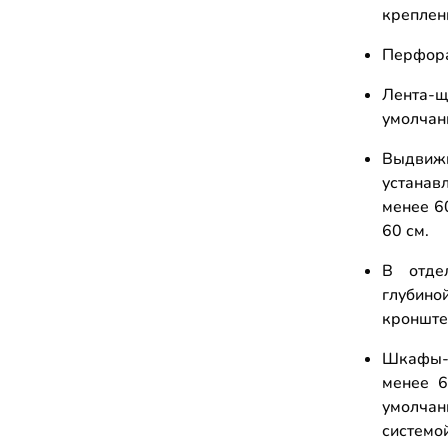
креплени
Перфора
Лента
умолчан
Выдви
устанав
менее 6
60 см.
В отде
глубино
кронште
Шкафы-
менее 6
умолча
системо