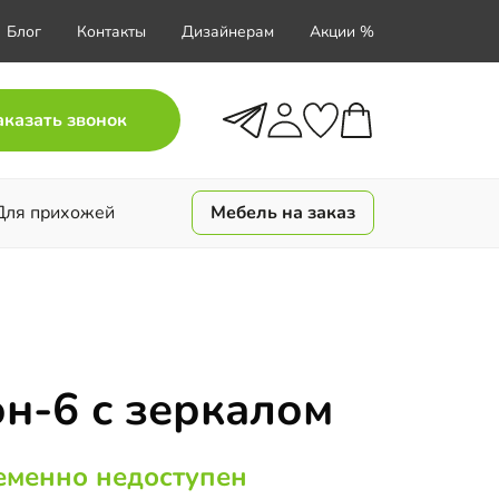
Блог
Контакты
Дизайнерам
Акции %
аказать звонок
Для прихожей
Мебель на заказ
н-6 с зеркалом
еменно недоступен