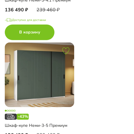
Шкаф-купе Неми-3-4.1 Премиум
136 490
239 460
Доступно для доставки
В корзину
-43%
Шкаф-купе Неми-3-5 Премиум