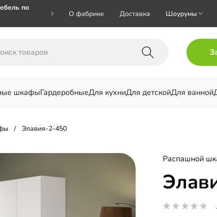
ебель по
О фабрике
Доставка
Шоурумы
🎁🎁 при
З
 на номер
ные шкафы
Гардеробные
Для кухни
Для детской
Для ванной
льни
фы
Элавия-2-450
Распашной шк
Элав