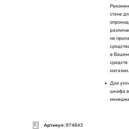
Рекомен
стене д
опрокид
различа
не прил
средств
в Вашем
средств
магазин
Для уто
шкафа в
менедж
Артикул:
974843