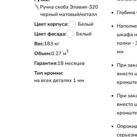
Ручка скоба Элавия-320
Глубина
черный матовый/металл
Цвет корпуса:
Белый
Наполне
Цвет фасада:
Белый
шкафа н
полки - 
Вес:
183 кг
мм.
3
Объем:
0.27 м
Гарантия:
18 месяцев
При зак
Тип кромки:
вместо 
на всех деталях 1 мм
кронштей
При зак
вместо 
кронштей
Опрокид
серьезн