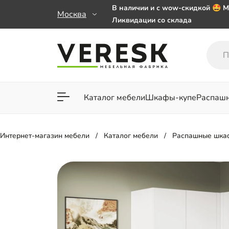
В наличии и с wow-скидкой 🤩 М
Москва
Ликвидации со склада
Мебель на заказ. Выбирайте 🎁
заказе от 50 000 ₽
Важно! Наш Whatsapp переехал
+79101813475 💌
Каталог мебели
Шкафы-купе
Распаш
Для гостиной
Для спа
Интернет-магазин мебели
Каталог мебели
Распашные шка