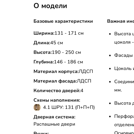
О модели
Базовые характеристики
Важная ин
Ширина:
131 - 171 см
Высота 
цоколя -
Длина:
45 см
Высота:
190 - 250 см
Фасады 
Глубина:
146 - 186 см
Цоколь 
Материал корпуса:
ЛДСП
Материал фасада:
ЛДСП
Соедини
мм.
Количество дверей:
4
Схемы наполнения:
Высота д
4.1 ШРУ: 131 (П+П+П)
Перфора
Дверная система:
Распашные двери
отделен
Основно
Ручки: