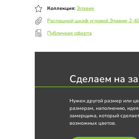
Коллекция:
Элавия
Распашной шкаф угловой Элавия-2-6
Публичная оферта
Сделаем на за
Нужен другой размер или цв
размерам, наполнению, идея
замерщика, который сделает
возможных цветов.