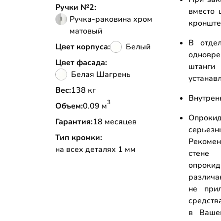
Ручки №2:
вместо 
Ручка-раковина хром
кронштей
матовый
В отде
Цвет корпуса:
Белый
одновр
Цвет фасада:
штанги
Белая Шагрень
устанав
Вес:
138 кг
Внутрен
3
Объем:
0.09 м
Опрокид
Гарантия:
18 месяцев
серьез
Тип кромки:
Рекоме
на всех деталях 1 мм
стене
опрок
различа
не прил
средств
в Ваше