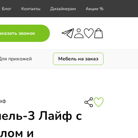
Блог
Контакты
Дизайнерам
Акции %
аказать звонок
Для прихожей
Мебель на заказ
каф
ель-3 Лайф с
лом и