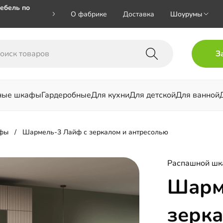
ебель по
О фабрике
Доставка
Шоурумы
🎁🎁 при
З
 на номер
ные шкафы
Гардеробные
Для кухни
Для детской
Для ванной
льни
фы
Шармель-3 Лайф с зеркалом и антресолью
Распашной ш
Шарм
зерка