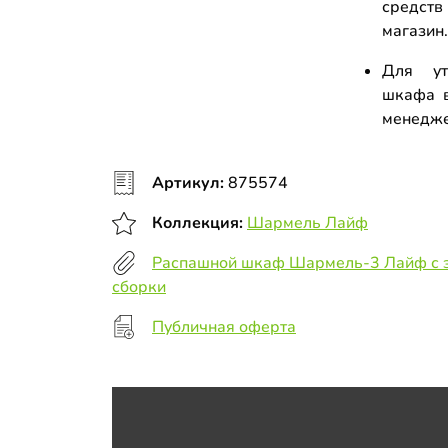
средств
магазин
Для ут
шкафа в
менедж
Артикул:
875574
Коллекция:
Шармель Лайф
Распашной шкаф Шармель-3 Лайф с з
сборки
Публичная оферта