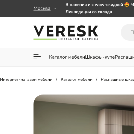
В наличии и с wow-скидкой 🤩 М
Москва
Ликвидации со склада
Мебель на заказ. Выбирайте 🎁
заказе от 50 000 ₽
Важно! Наш Whatsapp переехал
+79101813475 💌
Каталог мебели
Шкафы-купе
Распаш
Для гостиной
Для спа
Интернет-магазин мебели
Каталог мебели
Распашные шка