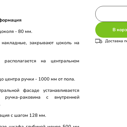
формация
В кор
околя - 80 мм.
Доставка п
накладные, закрывают цоколь на
о располагается на центральном
о центра ручки - 1000 мм от пола.
ральной фасаде устанавливается
я ручка-раковина с внутренней
.
ция с шагом 128 мм.
азе шкафа глубиной менее 500 мм