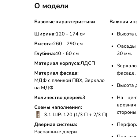
О модели
Базовые характеристики
Важная ин
Ширина:
120 - 174 см
Высота ц
Высота:
260 - 290 см
Фасады 
Глубина:
40 - 60 см
30 мм.
Материал корпуса:
ЛДСП
Зеркал
Материал фасада:
фасаде.
МДФ с пленкой ПВХ, Зеркало
Высота д
на МДФ
Количество дверей:
3
На цент
врезна
Схемы наполнения:
стороны
3.1 ШР: 120 (1/3 П + 2/3 П)
Дверная система:
Перфора
Распашные двери
При зак