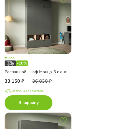
-10%
Распашной шкаф Моццо-3 с антресолью
33 150
36 830
Доступно для доставки
В корзину