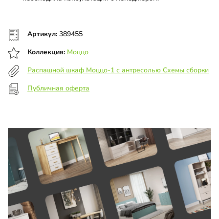
Артикул:
389455
Коллекция:
Моццо
Распашной шкаф Моццо-1 с антресолью Схемы сборки
Публичная оферта