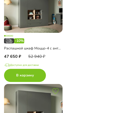
-10%
Распашной шкаф Моццо-4 с антресолью
47 650
52 940
Доступно для доставки
В корзину