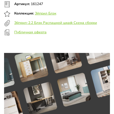
Артикул:
161247
Коллекция:
Эйприл Блэк
Эйприл-2.2 Блэк Распашной шкаф Схема сборки
Публичная оферта