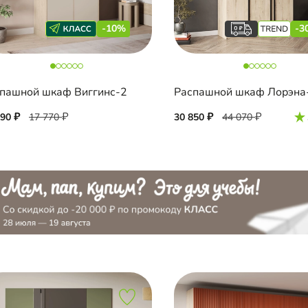
-10%
-3
пашной шкаф Виггинс-2
990
17 770
30 850
44 070