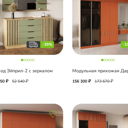
-35%
-1
од Эйприл-2 с зеркалом
Модульная прихожая Да
150
52 540
156 300
173 670