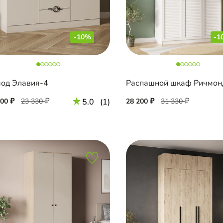
-10%
-1
од Элавия-4
Распашной шкаф Ричмон
000
23 330
5.0
(1)
28 200
31 330