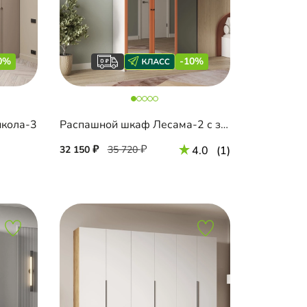
0%
-10%
нкола-3
Распашной шкаф Лесама-2 с зеркалом
32 150
35 720
4.0
(1)