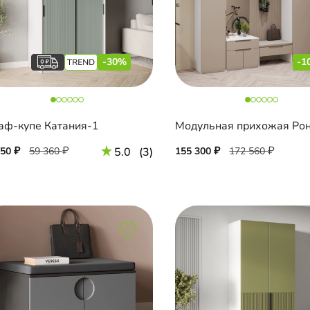
-30%
-1
ф-купе Катания-1
Модульная прихожая Ро
550
59 360
5.0
(3)
155 300
172 560