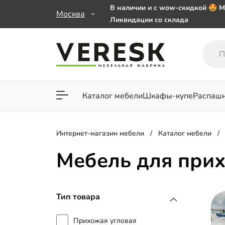
В наличии и с wow-скидкой 🤩 М
Москва
Ликвидации со склада
Мебель на заказ. Выбирайте 🎁
заказе от 50 000 ₽
Важно! Наш Whatsapp переехал
+79101813475 💌
Каталог мебели
Шкафы-купе
Распаш
Для гостиной
Для спа
Интернет-магазин мебели
Каталог мебели
Мебель для прих
Тип товара
Прихожая угловая