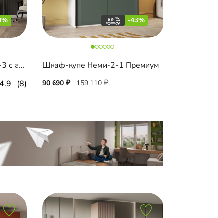
0%
-43%
Распашной шкаф Лорэна-3 с антресолью
Шкаф-купе Неми-2-1 Премиум
4.9
(8)
90 690
159 110