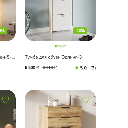
0%
-10%
Шкаф-купе угловой Борден-5-4 1200 Премиум
Тумба для обуви Эрлинг-3
5 500
6 110
5.0
(3)