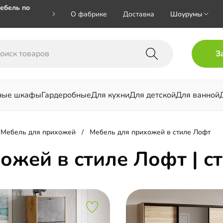
ебель по
О фабрике
Доставка
Шоурумы
🎁🎁 при
З
 на номер
ные шкафы
Гардеробные
Для кухни
Для детской
Для ванной
льни
Мебель для прихожей
Мебель для прихожей в стиле Лофт
ожей в стиле Лофт | 