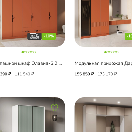
-10%
-1
Распашной шкаф Элавия-6.2 Премиум с антресолью
Модульная прихожая Да
 390
111 540
155 850
173 170