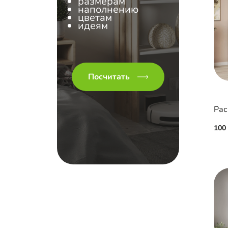
размерам
наполнению
цветам
идеям
Посчитать
100