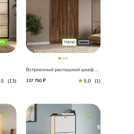
0%
Встроенный распашной шкаф Тино-2-2
.5
(13)
137 750
5.0
(1)