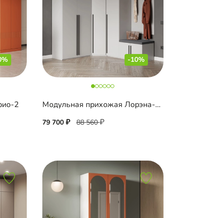
0%
-10%
рио-2
Модульная прихожая Лорэна-1 угловая
79 700
88 560