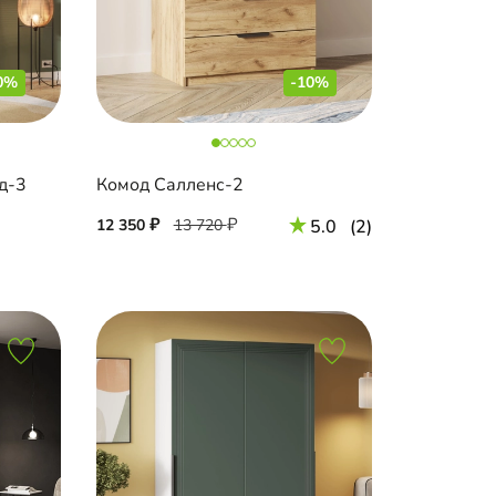
0%
-10%
д-3
Комод Салленс-2
12 350
13 720
5.0
(2)