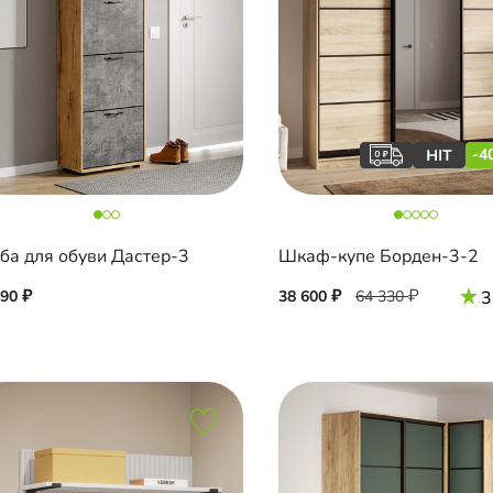
-4
ба для обуви Дастер-3
Шкаф-купе Борден-3-2
390
38 600
64 330
3