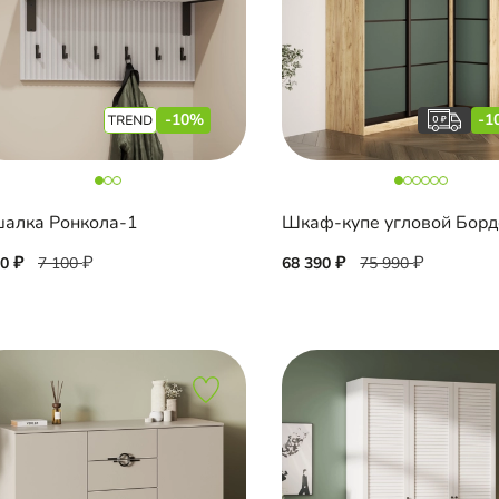
-10%
-1
алка Ронкола-1
90
7 100
68 390
75 990