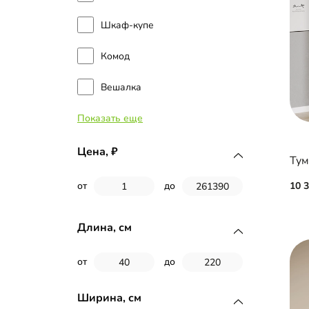
Шкаф-купе
Комод
Вешалка
Показать еще
Зеркало
Банкетка
Цена,
Тум
Шкаф-гармошка
10 
от
до
Прихожая
Длина, см
Шкаф-купе угловой
от
до
Витрина
Ширина, см
Распашной шкаф