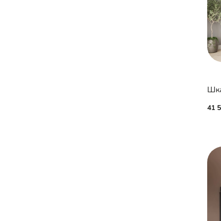
Шка
41 