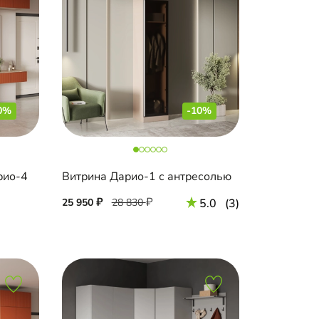
0%
-10%
рио-4
Витрина Дарио-1 с антресолью
25 950
28 830
5.0
(3)