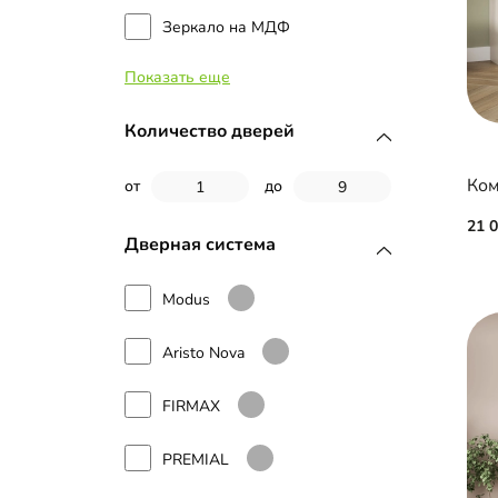
Зеркало на МДФ
Распашной шкаф угловой
Показать еще
ЛДСП
Торцевой стеллаж
Наборные планки МДФ
Количество дверей
Двери-гармошки
Стекло
Ком
от
до
21 
МДФ
Дверная система
МДФ с пленкой ПВХ
Modus
МДФ с эмалью
Aristo Nova
Планки МДФ
FIRMAX
Рамка МДФ
PREMIAL
Стекло с пленкой Oracal